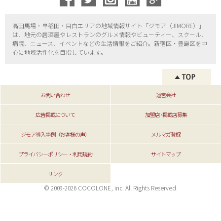
高田馬場・早稲田・目白エリアの地域情報サイト「ジモア（
JIMORE）」
は、地元の居酒屋やレストランのグルメ情報やビューティー、
スクール、
病院、ニュース、イベントなどの生活情報をご紹介。新宿区・
豊島区を中
心に地域活性化を目指しています。
お問い合わせ
運営会社
広告掲載について
加盟店･掲載店募集
ジモア導入事例（お客様の声）
メルマガ登録
プライバシーポリシー・利用規約
サイトマップ
リンク
© 2009-2026 COCOLONE, inc. All Rights Reserved.