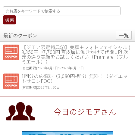
最新のクーポン
一覧
【ジモア限定特典②】美顔＋フォトフェイシャル )
9,350円→7,700円 真皮層に働きかけて代謝UP! 次
元の違う美顔をお試しください（Premiere（プル
ミエール））
[有効期限]2026年4月1日〜2026年9月30日
1回分の施術料（3,080円相当）無料！（ダイエッ
トサロンFOO）
[有効期限]2026年9月30日
値段提示後「ジモア見た」で更に買い取り金額 U
P！※チケットと新品商品は除く（大黒屋 高田馬場
駅前店）
今日のジモアさん
[有効期限]2026年9月30日
★ジモア限定特典★ お会計より全品5％OFF（ナチ
ュラル＆ハンドメイドショップ［マキマキ］）
[有効期限]2026年9月30日まで