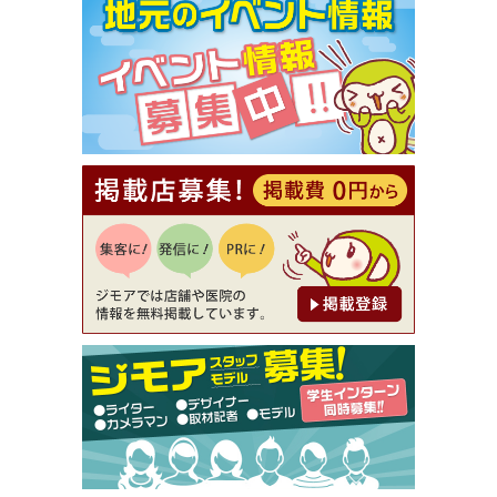
【ジモア限定①】初回割引 特価 VIO脱毛11,000円
⇒8,800円（メンズ専門ワックス脱毛サロン Mickle
（ミックル））
[有効期限]2026年9月30日
【ジモア読者特典2】コース 3,500円→3,000円（料
理5品+2時間飲み放題）（創作イタリアン Pia Cu
ore（ピアクオーレ））
[有効期限]2026年9月30日
【ジモア読者特典1】料理全品20％OFF ※18時以
降（創作イタリアン Pia Cuore（ピアクオーレ））
[有効期限]2026年9月30日
【ジモア限定②】初回割引 特価 鼻毛脱毛 半額 2,2
00円⇒1,100円（メンズ専門ワックス脱毛サロン Mi
ckle（ミックル））
[有効期限]2026年9月30日
【ジモア限定特典①】まつ毛カール 3,850円→ 2,7
50円（Premiere（プルミエール））
[有効期限]2026年9月30日
焼き餃子 一皿サービス（餃子酒場たっちゃん 西
早稲田店）
[有効期限]2026年9月30日