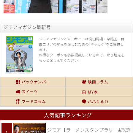
ジモアマガジン最新号
ジモアマガジンとWEBサイトは高田馬場・早稲田・目
白エリアの地元を楽し
むための“キッカケ”をご提供し
ます。
お得なクーポンも多数掲載しているので、
ぜひ地元を
もっと楽しんでください。
人気記事ランキング
ジモア【ラーメンスタンプラリー&総選