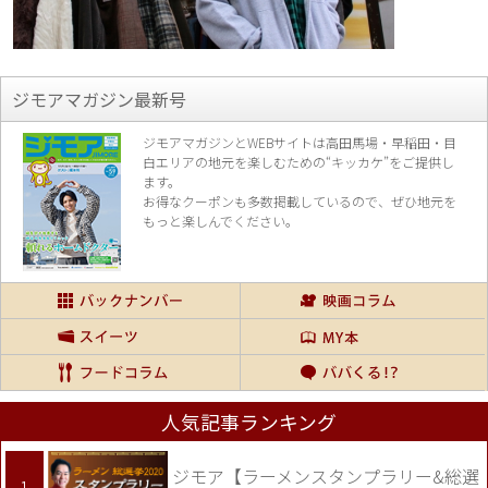
ジモアマガジン最新号
ジモアマガジンとWEBサイトは高田馬場・早稲田・目
白エリアの地元を楽し
むための“キッカケ”をご提供し
ます。
お得なクーポンも多数掲載しているので、
ぜひ地元を
もっと楽しんでください。
人気記事ランキング
ジモア【ラーメンスタンプラリー&総選