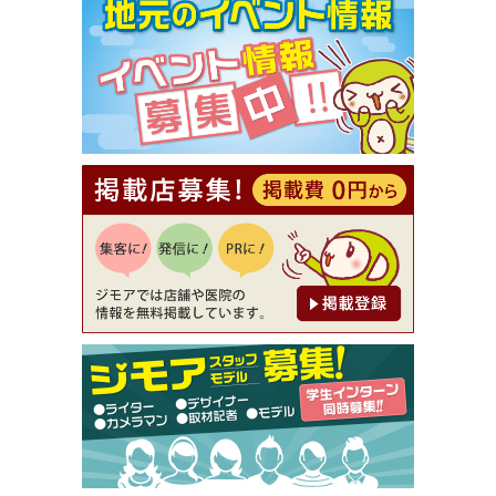
【ジモア限定①】初回割引 特価 VIO脱毛11,000円
⇒8,800円（メンズ専門ワックス脱毛サロン Mickle
（ミックル））
[有効期限]2026年9月30日
【ジモア読者特典2】コース 3,500円→3,000円（料
理5品+2時間飲み放題）（創作イタリアン Pia Cu
ore（ピアクオーレ））
[有効期限]2026年9月30日
【ジモア読者特典1】料理全品20％OFF ※18時以
降（創作イタリアン Pia Cuore（ピアクオーレ））
[有効期限]2026年9月30日
【ジモア限定②】初回割引 特価 鼻毛脱毛 半額 2,2
00円⇒1,100円（メンズ専門ワックス脱毛サロン Mi
ckle（ミックル））
[有効期限]2026年9月30日
【ジモア限定特典①】まつ毛カール 3,850円→ 2,7
50円（Premiere（プルミエール））
[有効期限]2026年9月30日
焼き餃子 一皿サービス（餃子酒場たっちゃん 西
早稲田店）
[有効期限]2026年9月30日