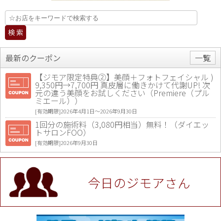
最新のクーポン
一覧
【ジモア限定特典②】美顔＋フォトフェイシャル )
9,350円→7,700円 真皮層に働きかけて代謝UP! 次
元の違う美顔をお試しください（Premiere（プル
ミエール））
[有効期限]2026年4月1日〜2026年9月30日
1回分の施術料（3,080円相当）無料！（ダイエッ
トサロンFOO）
[有効期限]2026年9月30日
値段提示後「ジモア見た」で更に買い取り金額 U
P！※チケットと新品商品は除く（大黒屋 高田馬場
駅前店）
今日のジモアさん
[有効期限]2026年9月30日
★ジモア限定特典★ お会計より全品5％OFF（ナチ
ュラル＆ハンドメイドショップ［マキマキ］）
[有効期限]2026年9月30日まで