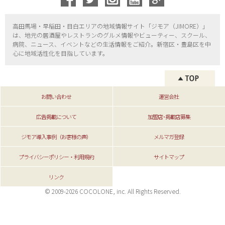
高田馬場・早稲田・目白エリアの地域情報サイト「ジモア（
JIMORE）」
は、地元の居酒屋やレストランのグルメ情報やビューティー、
スクール、
病院、ニュース、イベントなどの生活情報をご紹介。新宿区・
豊島区を中
心に地域活性化を目指しています。
お問い合わせ
運営会社
広告掲載について
加盟店･掲載店募集
ジモア導入事例（お客様の声）
メルマガ登録
プライバシーポリシー・利用規約
サイトマップ
リンク
© 2009-2026 COCOLONE, inc. All Rights Reserved.