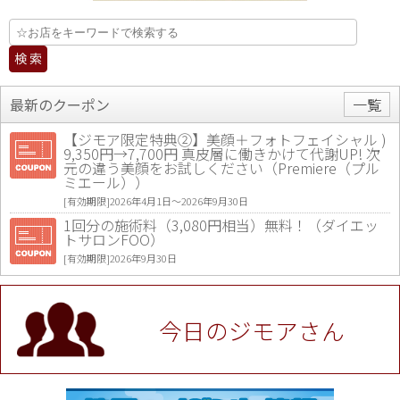
最新のクーポン
一覧
【ジモア限定特典②】美顔＋フォトフェイシャル )
9,350円→7,700円 真皮層に働きかけて代謝UP! 次
元の違う美顔をお試しください（Premiere（プル
ミエール））
[有効期限]2026年4月1日〜2026年9月30日
1回分の施術料（3,080円相当）無料！（ダイエッ
トサロンFOO）
[有効期限]2026年9月30日
値段提示後「ジモア見た」で更に買い取り金額 U
P！※チケットと新品商品は除く（大黒屋 高田馬場
駅前店）
今日のジモアさん
[有効期限]2026年9月30日
★ジモア限定特典★ お会計より全品5％OFF（ナチ
ュラル＆ハンドメイドショップ［マキマキ］）
[有効期限]2026年9月30日まで