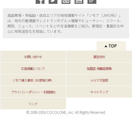
高田馬場・早稲田・目白エリアの地域情報サイト「ジモア（
JIMORE）」
は、地元の居酒屋やレストランのグルメ情報やビューティー、
スクール、
病院、ニュース、イベントなどの生活情報をご紹介。新宿区・
豊島区を中
心に地域活性化を目指しています。
お問い合わせ
運営会社
広告掲載について
加盟店･掲載店募集
ジモア導入事例（お客様の声）
メルマガ登録
プライバシーポリシー・利用規約
サイトマップ
リンク
© 2009-2026 COCOLONE, inc. All Rights Reserved.