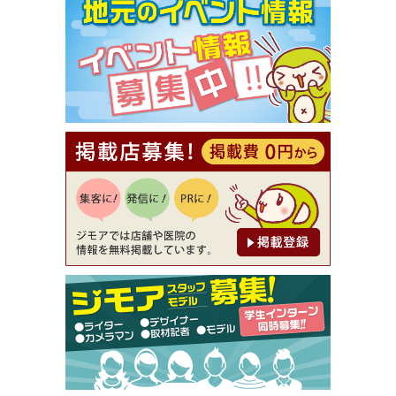
【ジモア限定①】初回割引 特価 VIO脱毛11,000円
⇒8,800円（メンズ専門ワックス脱毛サロン Mickle
（ミックル））
[有効期限]2026年9月30日
【ジモア読者特典2】コース 3,500円→3,000円（料
理5品+2時間飲み放題）（創作イタリアン Pia Cu
ore（ピアクオーレ））
[有効期限]2026年9月30日
【ジモア読者特典1】料理全品20％OFF ※18時以
降（創作イタリアン Pia Cuore（ピアクオーレ））
[有効期限]2026年9月30日
【ジモア限定②】初回割引 特価 鼻毛脱毛 半額 2,2
00円⇒1,100円（メンズ専門ワックス脱毛サロン Mi
ckle（ミックル））
[有効期限]2026年9月30日
【ジモア限定特典①】まつ毛カール 3,850円→ 2,7
50円（Premiere（プルミエール））
[有効期限]2026年9月30日
焼き餃子 一皿サービス（餃子酒場たっちゃん 西
早稲田店）
[有効期限]2026年9月30日