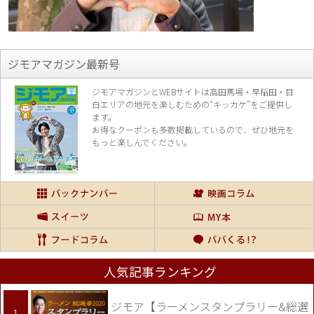
ジモアマガジン最新号
ジモアマガジンとWEBサイトは高田馬場・早稲田・目
白エリアの地元を楽し
むための“キッカケ”をご提供し
ます。
お得なクーポンも多数掲載しているので、
ぜひ地元を
もっと楽しんでください。
人気記事ランキング
ジモア【ラーメンスタンプラリー&総選