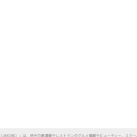
（
JIMORE）」は、地元の居酒屋やレストランのグルメ情報やビューティー、
スクー