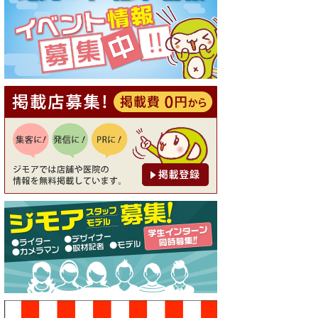
[有効期限]2026年9月30日
【ジモア読者特典1】料理全品
20％OFF ※18時以降（創作イ
タリアン Pia Cuore（ピアクオ
ーレ））
[有効期限]2026年9月30日
【ジモア限定②】初回割引 特
価 鼻毛脱毛 半額 2,200円⇒1,1
00円（メンズ専門ワックス脱
毛サロン Mickle（ミック
ル））
[有効期限]2026年9月30日
【ジモア限定特典①】まつ毛
カール 3,850円→ 2,750円（Pr
emiere（プルミエール））
[有効期限]2026年9月30日
焼き餃子 一皿サービス（餃子
酒場たっちゃん 西早稲田
店）
[有効期限]2026年9月30日