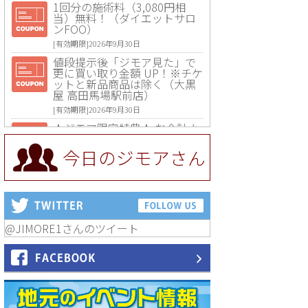
1回分の施術料（3,080円相
当）無料！（ダイエットサロ
ンFOO）
[有効期限]2026年9月30日
値段提示後「ジモア見た」で
更に買い取り金額 UP！※チケ
ットと新品商品は除く（大黒
屋 高田馬場駅前店）
[有効期限]2026年9月30日
★ジモア限定特典★ お会計よ
り全品5％OFF（ナチュラル＆
ハンドメイドショップ［マキ
今日のジモアさん
マキ］）
[有効期限]2026年9月30日まで
【ジモア限定①】初回割引 特
価 VIO脱毛11,000円⇒8,800円
（メンズ専門ワックス脱毛サ
ロン Mickle（ミックル））
@JIMORE1さんのツイート
[有効期限]2026年9月30日
【ジモア読者特典2】コース 3,
500円→3,000円（料理5品+2
時間飲み放題）（創作イタリ
アン Pia Cuore（ピアクオー
レ））