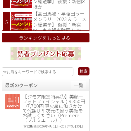
ン総選挙】 後援：新宿区
ほか
【高田馬場・早稲田ラー
メンラリー2023 & ラーメ
ン総選挙】 後援：新宿
区、東京観光財団 ほか
ランキングをもっと見る
最新のクーポン
一覧
【ジモア限定特典②】美顔＋
フォトフェイシャル ) 9,350円
→7,700円 真皮層に働きかけ
て代謝UP! 次元の違う美顔を
お試しください（Premiere
（プルミエール））
[有効期限]2026年4月1日〜2026年9月30日