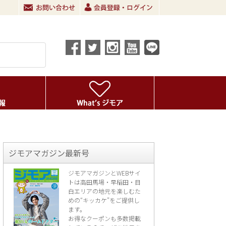
ジモアマガジン最新号
ジモアマガジンとWEBサイ
トは高田馬場・早稲田・目
白エリアの地元を楽し
むた
めの“キッカケ”をご提供し
ます。
お得なクーポンも多数掲載