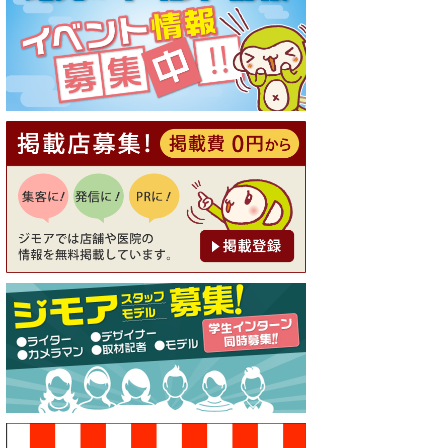
[有効期限]2026年9月30日
【ジモア読者特典1】料理全品
20％OFF ※18時以降（創作イ
タリアン Pia Cuore（ピアクオ
ーレ））
[有効期限]2026年9月30日
【ジモア限定②】初回割引 特
価 鼻毛脱毛 半額 2,200円⇒1,1
00円（メンズ専門ワックス脱
毛サロン Mickle（ミック
ル））
[有効期限]2026年9月30日
【ジモア限定特典①】まつ毛
カール 3,850円→ 2,750円（Pr
emiere（プルミエール））
[有効期限]2026年9月30日
焼き餃子 一皿サービス（餃子
酒場たっちゃん 西早稲田
店）
[有効期限]2026年9月30日