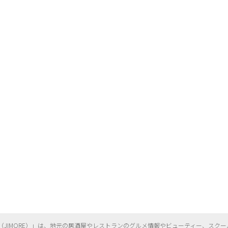
（
JIMORE）」は、地元の居酒屋やレストランのグルメ情報やビューティー、
スクー