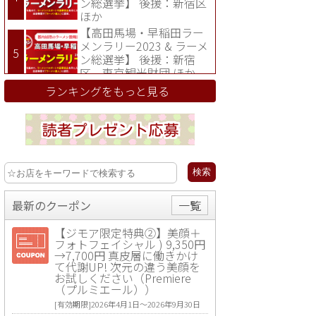
ン総選挙】 後援：新宿区
ほか
【高田馬場・早稲田ラー
メンラリー2023 & ラーメ
ン総選挙】 後援：新宿
区、東京観光財団 ほか
ランキングをもっと見る
最新のクーポン
一覧
【ジモア限定特典②】美顔＋
フォトフェイシャル ) 9,350円
→7,700円 真皮層に働きかけ
て代謝UP! 次元の違う美顔を
お試しください（Premiere
（プルミエール））
[有効期限]2026年4月1日〜2026年9月30日