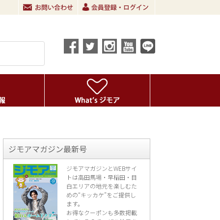
ジモアマガジン最新号
ジモアマガジンとWEBサイ
トは高田馬場・早稲田・目
白エリアの地元を楽し
むた
めの“キッカケ”をご提供し
ます。
お得なクーポンも多数掲載