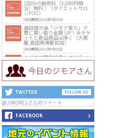
1回分の施術料（3,080円相
当）無料！（ダイエットサロ
ンFOO）
[有効期限]2026年9月30日
値段提示後「ジモア見た」で
更に買い取り金額 UP！※チケ
ットと新品商品は除く（大黒
屋 高田馬場駅前店）
[有効期限]2026年9月30日
★ジモア限定特典★ お会計よ
り全品5％OFF（ナチュラル＆
ハンドメイドショップ［マキ
今日のジモアさん
マキ］）
[有効期限]2026年9月30日まで
【ジモア限定①】初回割引 特
価 VIO脱毛11,000円⇒8,800円
（メンズ専門ワックス脱毛サ
ロン Mickle（ミックル））
@JIMORE1さんのツイート
[有効期限]2026年9月30日
【ジモア読者特典2】コース 3,
500円→3,000円（料理5品+2
時間飲み放題）（創作イタリ
アン Pia Cuore（ピアクオー
レ））