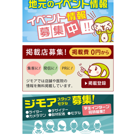
【ジモア限定①】初回割引 特価 VIO脱毛11,000円
⇒8,800円（メンズ専門ワックス脱毛サロン Mickle
（ミックル））
[有効期限]2026年9月30日
【ジモア読者特典2】コース 3,500円→3,000円（料
理5品+2時間飲み放題）（創作イタリアン Pia Cu
ore（ピアクオーレ））
[有効期限]2026年9月30日
【ジモア読者特典1】料理全品20％OFF ※18時以
降（創作イタリアン Pia Cuore（ピアクオーレ））
[有効期限]2026年9月30日
【ジモア限定②】初回割引 特価 鼻毛脱毛 半額 2,2
00円⇒1,100円（メンズ専門ワックス脱毛サロン Mi
ckle（ミックル））
[有効期限]2026年9月30日
【ジモア限定特典①】まつ毛カール 3,850円→ 2,7
50円（Premiere（プルミエール））
[有効期限]2026年9月30日
焼き餃子 一皿サービス（餃子酒場たっちゃん 西
早稲田店）
[有効期限]2026年9月30日