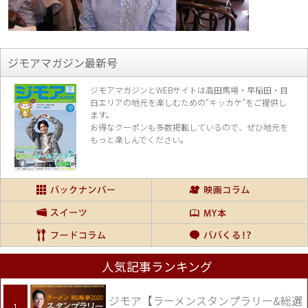
ジモアマガジン最新号
ジモアマガジンとWEBサイトは高田馬場・早稲田・目
白エリアの地元を楽し
むための“キッカケ”をご提供し
ます。
お得なクーポンも多数掲載しているので、
ぜひ地元を
もっと楽しんでください。
人気記事ランキング
ジモア【ラーメンスタンプラリー&総選