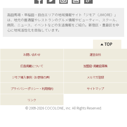
高田馬場・早稲田・目白エリアの地域情報サイト「ジモア（
JIMORE）」
は、地元の居酒屋やレストランのグルメ情報やビューティー、
スクール、
病院、ニュース、イベントなどの生活情報をご紹介。新宿区・
豊島区を中
心に地域活性化を目指しています。
お問い合わせ
運営会社
広告掲載について
加盟店･掲載店募集
ジモア導入事例（お客様の声）
メルマガ登録
プライバシーポリシー・利用規約
サイトマップ
リンク
© 2009-2026 COCOLONE, inc. All Rights Reserved.