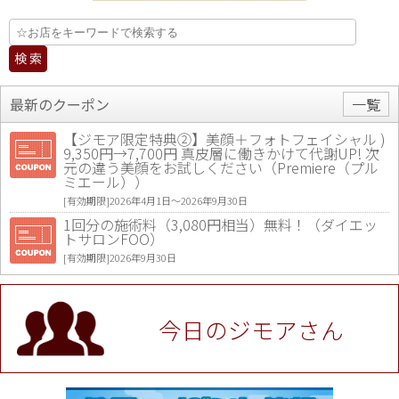
最新のクーポン
一覧
【ジモア限定特典②】美顔＋フォトフェイシャル )
9,350円→7,700円 真皮層に働きかけて代謝UP! 次
元の違う美顔をお試しください（Premiere（プル
ミエール））
[有効期限]2026年4月1日〜2026年9月30日
1回分の施術料（3,080円相当）無料！（ダイエッ
トサロンFOO）
[有効期限]2026年9月30日
値段提示後「ジモア見た」で更に買い取り金額 U
P！※チケットと新品商品は除く（大黒屋 高田馬場
駅前店）
今日のジモアさん
[有効期限]2026年9月30日
★ジモア限定特典★ お会計より全品5％OFF（ナチ
ュラル＆ハンドメイドショップ［マキマキ］）
[有効期限]2026年9月30日まで