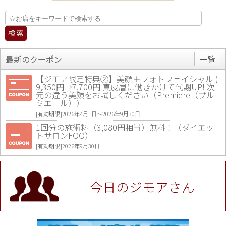
最新のクーポン
一覧
【ジモア限定特典②】美顔＋フォトフェイシャル )
9,350円→7,700円 真皮層に働きかけて代謝UP! 次
元の違う美顔をお試しください（Premiere（プル
ミエール））
[有効期限]2026年4月1日〜2026年9月30日
1回分の施術料（3,080円相当）無料！（ダイエッ
トサロンFOO）
[有効期限]2026年9月30日
値段提示後「ジモア見た」で更に買い取り金額 U
P！※チケットと新品商品は除く（大黒屋 高田馬場
駅前店）
今日のジモアさん
[有効期限]2026年9月30日
★ジモア限定特典★ お会計より全品5％OFF（ナチ
ュラル＆ハンドメイドショップ［マキマキ］）
[有効期限]2026年9月30日まで