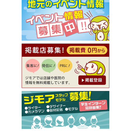
【ジモア限定①】初回割引 特価 VIO脱毛11,000円
⇒8,800円（メンズ専門ワックス脱毛サロン Mickle
（ミックル））
[有効期限]2026年9月30日
【ジモア読者特典2】コース 3,500円→3,000円（料
理5品+2時間飲み放題）（創作イタリアン Pia Cu
ore（ピアクオーレ））
[有効期限]2026年9月30日
【ジモア読者特典1】料理全品20％OFF ※18時以
降（創作イタリアン Pia Cuore（ピアクオーレ））
[有効期限]2026年9月30日
【ジモア限定②】初回割引 特価 鼻毛脱毛 半額 2,2
00円⇒1,100円（メンズ専門ワックス脱毛サロン Mi
ckle（ミックル））
[有効期限]2026年9月30日
【ジモア限定特典①】まつ毛カール 3,850円→ 2,7
50円（Premiere（プルミエール））
[有効期限]2026年9月30日
焼き餃子 一皿サービス（餃子酒場たっちゃん 西
早稲田店）
[有効期限]2026年9月30日