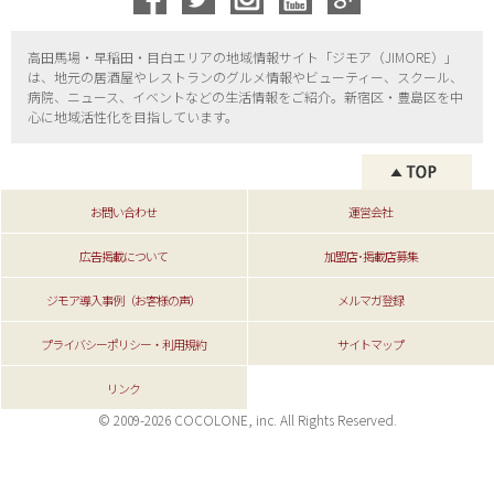
高田馬場・早稲田・目白エリアの地域情報サイト「ジモア（
JIMORE）」
は、地元の居酒屋やレストランのグルメ情報やビューティー、
スクール、
病院、ニュース、イベントなどの生活情報をご紹介。新宿区・
豊島区を中
心に地域活性化を目指しています。
お問い合わせ
運営会社
広告掲載について
加盟店･掲載店募集
ジモア導入事例（お客様の声）
メルマガ登録
プライバシーポリシー・利用規約
サイトマップ
リンク
© 2009-2026 COCOLONE, inc. All Rights Reserved.