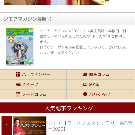
ジモアマガジン最新号
ジモアマガジンとWEBサイトは高田馬場・早稲田・目
白エリアの地元を楽し
むための“キッカケ”をご提供し
ます。
お得なクーポンも多数掲載しているので、
ぜひ地元を
もっと楽しんでください。
人気記事ランキング
ジモア【ラーメンスタンプラリー&総選
挙2020】