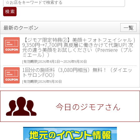
最新のクーポン
一覧
【ジモア限定特典②】美顔＋フォトフェイシャル )
9,350円→7,700円 真皮層に働きかけて代謝UP! 次
元の違う美顔をお試しください（Premiere（プル
ミエール））
[有効期限]2026年4月1日〜2026年9月30日
1回分の施術料（3,080円相当）無料！（ダイエッ
トサロンFOO）
[有効期限]2026年9月30日
値段提示後「ジモア見た」で更に買い取り金額 U
P！※チケットと新品商品は除く（大黒屋 高田馬場
駅前店）
今日のジモアさん
[有効期限]2026年9月30日
★ジモア限定特典★ お会計より全品5％OFF（ナチ
ュラル＆ハンドメイドショップ［マキマキ］）
[有効期限]2026年9月30日まで
【ジモア限定①】初回割引 特価 VIO脱毛11,000円