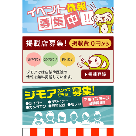
⇒8,800円（メンズ専門ワックス脱毛サロン Mickle
（ミックル））
[有効期限]2026年9月30日
【ジモア読者特典2】コース 3,500円→3,000円（料
理5品+2時間飲み放題）（創作イタリアン Pia Cu
ore（ピアクオーレ））
[有効期限]2026年9月30日
【ジモア読者特典1】料理全品20％OFF ※18時以
降（創作イタリアン Pia Cuore（ピアクオーレ））
[有効期限]2026年9月30日
【ジモア限定②】初回割引 特価 鼻毛脱毛 半額 2,2
00円⇒1,100円（メンズ専門ワックス脱毛サロン Mi
ckle（ミックル））
[有効期限]2026年9月30日
【ジモア限定特典①】まつ毛カール 3,850円→ 2,7
50円（Premiere（プルミエール））
[有効期限]2026年9月30日
焼き餃子 一皿サービス（餃子酒場たっちゃん 西
早稲田店）
[有効期限]2026年9月30日