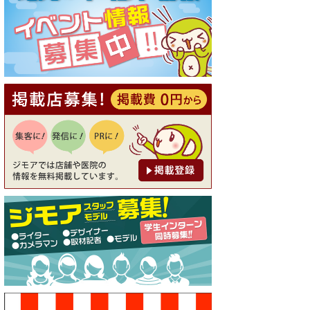
[有効期限]2026年9月30日
【ジモア読者特典1】料理全品
20％OFF ※18時以降（創作イ
タリアン Pia Cuore（ピアクオ
ーレ））
[有効期限]2026年9月30日
【ジモア限定②】初回割引 特
価 鼻毛脱毛 半額 2,200円⇒1,1
00円（メンズ専門ワックス脱
毛サロン Mickle（ミック
ル））
[有効期限]2026年9月30日
【ジモア限定特典①】まつ毛
カール 3,850円→ 2,750円（Pr
emiere（プルミエール））
[有効期限]2026年9月30日
焼き餃子 一皿サービス（餃子
酒場たっちゃん 西早稲田
店）
[有効期限]2026年9月30日