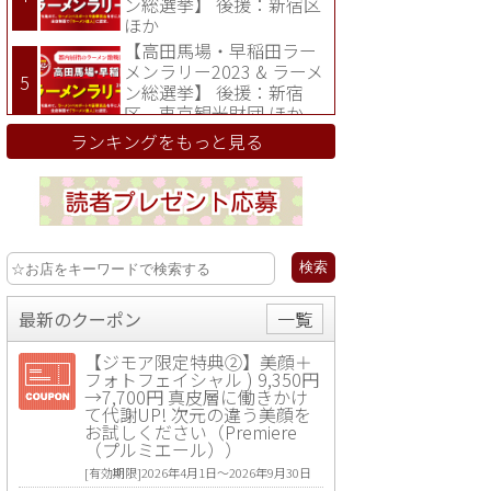
ン総選挙】 後援：新宿区
ほか
【高田馬場・早稲田ラー
メンラリー2023 & ラーメ
ン総選挙】 後援：新宿
区、東京観光財団 ほか
ランキングをもっと見る
最新のクーポン
一覧
【ジモア限定特典②】美顔＋
フォトフェイシャル ) 9,350円
→7,700円 真皮層に働きかけ
て代謝UP! 次元の違う美顔を
お試しください（Premiere
（プルミエール））
[有効期限]2026年4月1日〜2026年9月30日