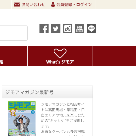
ジモアマガジン最新号
ジモアマガジンとWEBサイ
トは高田馬場・早稲田・目
白エリアの地元を楽し
むた
めの“キッカケ”をご提供し
ます。
お得なクーポンも多数掲載