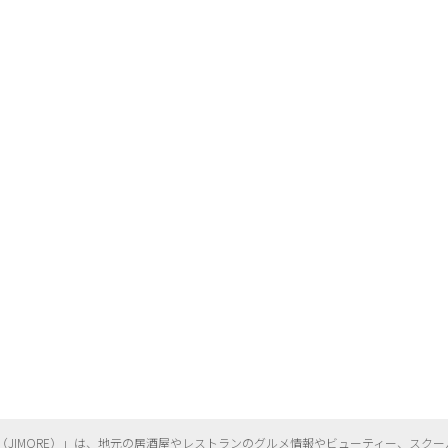
（
JIMORE）」は、地元の居酒屋やレストランのグルメ情報やビューティー、
スクー