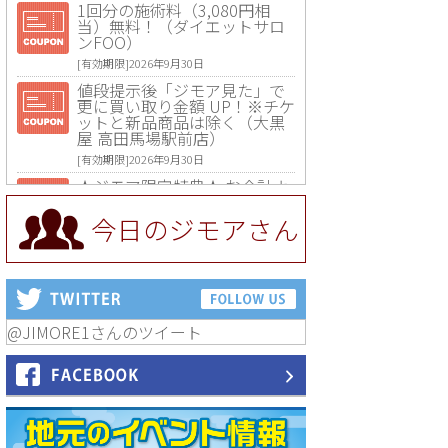
1回分の施術料（3,080円相
当）無料！（ダイエットサロ
ンFOO）
[有効期限]2026年9月30日
値段提示後「ジモア見た」で
更に買い取り金額 UP！※チケ
ットと新品商品は除く（大黒
屋 高田馬場駅前店）
[有効期限]2026年9月30日
★ジモア限定特典★ お会計よ
り全品5％OFF（ナチュラル＆
ハンドメイドショップ［マキ
今日のジモアさん
マキ］）
[有効期限]2026年9月30日まで
【ジモア限定①】初回割引 特
価 VIO脱毛11,000円⇒8,800円
（メンズ専門ワックス脱毛サ
ロン Mickle（ミックル））
@JIMORE1さんのツイート
[有効期限]2026年9月30日
【ジモア読者特典2】コース 3,
500円→3,000円（料理5品+2
時間飲み放題）（創作イタリ
アン Pia Cuore（ピアクオー
レ））