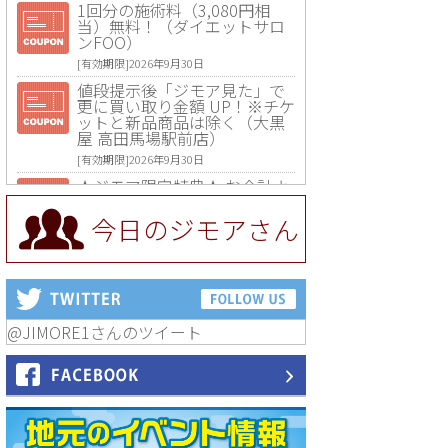
1回分の施術料（3,080円相
当）無料！（ダイエットサロ
ンFOO）
[有効期限]2026年9月30日
値段提示後「ジモア見た」で
更に買い取り金額 UP！※チケ
ットと新品商品は除く（大黒
屋 高田馬場駅前店）
[有効期限]2026年9月30日
★ジモア限定特典★ お会計よ
り全品5％OFF（ナチュラル＆
ハンドメイドショップ［マキ
今日のジモアさん
マキ］）
[有効期限]2026年9月30日まで
【ジモア限定①】初回割引 特
価 VIO脱毛11,000円⇒8,800円
（メンズ専門ワックス脱毛サ
ロン Mickle（ミックル））
@JIMORE1さんのツイート
[有効期限]2026年9月30日
【ジモア読者特典2】コース 3,
500円→3,000円（料理5品+2
時間飲み放題）（創作イタリ
アン Pia Cuore（ピアクオー
レ））