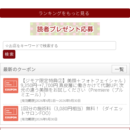
ランキングをもっと見る
最新のクーポン
一覧
【ジモア限定特典②】美顔＋フォトフェイシャル )
9,350円→7,700円 真皮層に働きかけて代謝UP! 次
元の違う美顔をお試しください（Premiere（プル
ミエール））
[有効期限]2026年4月1日〜2026年9月30日
1回分の施術料（3,080円相当）無料！（ダイエッ
トサロンFOO）
[有効期限]2026年9月30日
値段提示後「ジモア見た」で更に買い取り金額 U