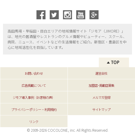
高田馬場・早稲田・目白エリアの地域情報サイト「ジモア（
JIMORE）」
は、地元の居酒屋やレストランのグルメ情報やビューティー、
スクール、
病院、ニュース、イベントなどの生活情報をご紹介。新宿区・
豊島区を中
心に地域活性化を目指しています。
お問い合わせ
運営会社
広告掲載について
加盟店･掲載店募集
ジモア導入事例（お客様の声）
メルマガ登録
プライバシーポリシー・利用規約
サイトマップ
リンク
© 2009-2026 COCOLONE, inc. All Rights Reserved.