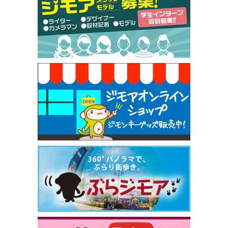
【ジモア限定特典①】まつ毛カール 3,850円→ 2,7
50円（Premiere（プルミエール））
[有効期限]2026年9月30日
焼き餃子 一皿サービス（餃子酒場たっちゃん 西
早稲田店）
[有効期限]2026年9月30日