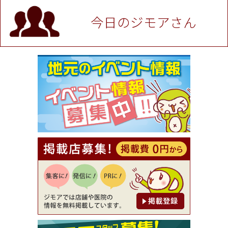
P！※チケットと新品商品は除く（大黒屋 高田馬場
駅前店）
今日のジモアさん
[有効期限]2026年9月30日
★ジモア限定特典★ お会計より全品5％OFF（ナチ
ュラル＆ハンドメイドショップ［マキマキ］）
[有効期限]2026年9月30日まで
【ジモア限定①】初回割引 特価 VIO脱毛11,000円
⇒8,800円（メンズ専門ワックス脱毛サロン Mickle
（ミックル））
[有効期限]2026年9月30日
【ジモア読者特典2】コース 3,500円→3,000円（料
理5品+2時間飲み放題）（創作イタリアン Pia Cu
ore（ピアクオーレ））
[有効期限]2026年9月30日
【ジモア読者特典1】料理全品20％OFF ※18時以
降（創作イタリアン Pia Cuore（ピアクオーレ））
[有効期限]2026年9月30日
【ジモア限定②】初回割引 特価 鼻毛脱毛 半額 2,2
00円⇒1,100円（メンズ専門ワックス脱毛サロン Mi
ckle（ミックル））
[有効期限]2026年9月30日