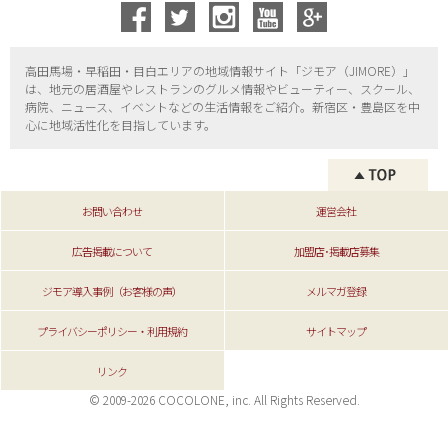
高田馬場・早稲田・目白エリアの地域情報サイト「ジモア（
JIMORE）」
は、地元の居酒屋やレストランのグルメ情報やビューティー、
スクール、
病院、ニュース、イベントなどの生活情報をご紹介。新宿区・
豊島区を中
心に地域活性化を目指しています。
お問い合わせ
運営会社
広告掲載について
加盟店･掲載店募集
ジモア導入事例（お客様の声）
メルマガ登録
プライバシーポリシー・利用規約
サイトマップ
リンク
© 2009-2026 COCOLONE, inc. All Rights Reserved.