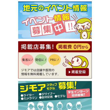
[有効期限]2026年9月30日まで
【ジモア限定①】初回割引 特価 VIO脱毛11,000円
⇒8,800円（メンズ専門ワックス脱毛サロン Mickle
（ミックル））
[有効期限]2026年9月30日
【ジモア読者特典2】コース 3,500円→3,000円（料
理5品+2時間飲み放題）（創作イタリアン Pia Cu
ore（ピアクオーレ））
[有効期限]2026年9月30日
【ジモア読者特典1】料理全品20％OFF ※18時以
降（創作イタリアン Pia Cuore（ピアクオーレ））
[有効期限]2026年9月30日
【ジモア限定②】初回割引 特価 鼻毛脱毛 半額 2,2
00円⇒1,100円（メンズ専門ワックス脱毛サロン Mi
ckle（ミックル））
[有効期限]2026年9月30日
【ジモア限定特典①】まつ毛カール 3,850円→ 2,7
50円（Premiere（プルミエール））
[有効期限]2026年9月30日
焼き餃子 一皿サービス（餃子酒場たっちゃん 西
早稲田店）