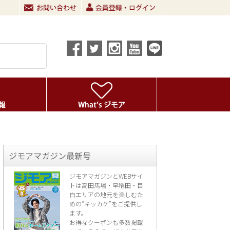
ジモアマガジン最新号
ジモアマガジンとWEBサイ
トは高田馬場・早稲田・目
白エリアの地元を楽し
むた
めの“キッカケ”をご提供し
ます。
お得なクーポンも多数掲載