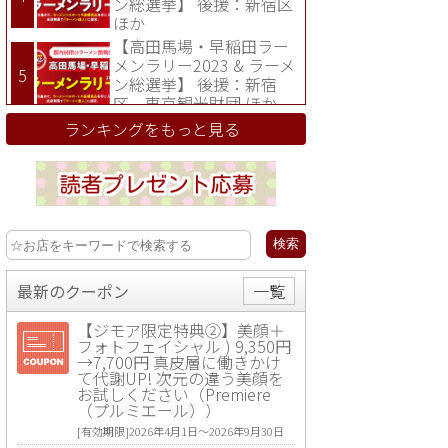
ン総選挙】 後援：新宿区
ほか
【高田馬場・早稲田ラー
メンラリー2023 & ラーメ
ン総選挙】 後援：新宿
区、東京観光財団 ほか
ランキングをもっと見る
最新のクーポン
一覧
【ジモア限定特典②】美顔＋
フォトフェイシャル ) 9,350円
→7,700円 真皮層に働きかけ
て代謝UP! 次元の違う美顔を
お試しください（Premiere
（プルミエール））
[有効期限]2026年4月1日〜2026年9月30日