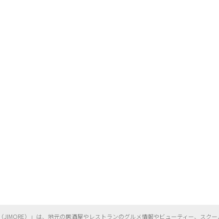
（
JIMORE）」は、地元の居酒屋やレストランのグルメ情報やビューティー、
スクー