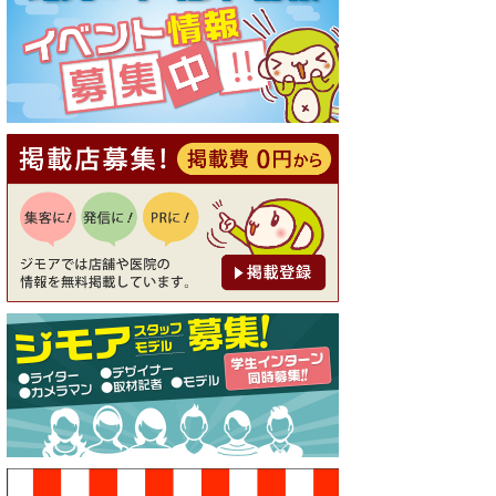
[有効期限]2026年9月30日
【ジモア読者特典1】料理全品
20％OFF ※18時以降（創作イ
タリアン Pia Cuore（ピアクオ
ーレ））
[有効期限]2026年9月30日
【ジモア限定②】初回割引 特
価 鼻毛脱毛 半額 2,200円⇒1,1
00円（メンズ専門ワックス脱
毛サロン Mickle（ミック
ル））
[有効期限]2026年9月30日
【ジモア限定特典①】まつ毛
カール 3,850円→ 2,750円（Pr
emiere（プルミエール））
[有効期限]2026年9月30日
焼き餃子 一皿サービス（餃子
酒場たっちゃん 西早稲田
店）
[有効期限]2026年9月30日