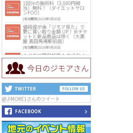
1回分の施術料（3,080円相
当）無料！（ダイエットサロ
ンFOO）
[有効期限]2026年9月30日
値段提示後「ジモア見た」で
更に買い取り金額 UP！※チケ
ットと新品商品は除く（大黒
屋 高田馬場駅前店）
[有効期限]2026年9月30日
★ジモア限定特典★ お会計よ
り全品5％OFF（ナチュラル＆
ハンドメイドショップ［マキ
今日のジモアさん
マキ］）
[有効期限]2026年9月30日まで
【ジモア限定①】初回割引 特
価 VIO脱毛11,000円⇒8,800円
（メンズ専門ワックス脱毛サ
ロン Mickle（ミックル））
@JIMORE1さんのツイート
[有効期限]2026年9月30日
【ジモア読者特典2】コース 3,
500円→3,000円（料理5品+2
時間飲み放題）（創作イタリ
アン Pia Cuore（ピアクオー
レ））