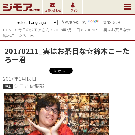
Powered by
Translate
HOME
>
今日のジモアさん
>
2017年2月11日
>
20170211_実はお茶目な☆
鈴木こーたろー君
20170211_実はお茶目な☆鈴木こーた
ろー君
2017年1月18日
ジモア 編集部
記事