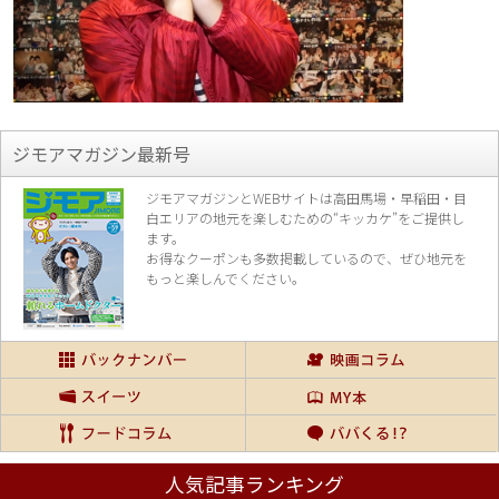
ジモアマガジン最新号
ジモアマガジンとWEBサイトは高田馬場・早稲田・目
白エリアの地元を楽し
むための“キッカケ”をご提供し
ます。
お得なクーポンも多数掲載しているので、
ぜひ地元を
もっと楽しんでください。
人気記事ランキング