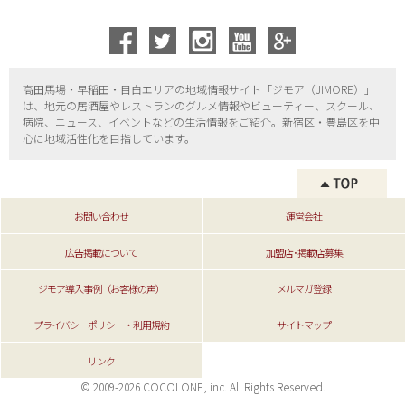
高田馬場・早稲田・目白エリアの地域情報サイト「ジモア（
JIMORE）」
は、地元の居酒屋やレストランのグルメ情報やビューティー、
スクール、
病院、ニュース、イベントなどの生活情報をご紹介。新宿区・
豊島区を中
心に地域活性化を目指しています。
お問い合わせ
運営会社
広告掲載について
加盟店･掲載店募集
ジモア導入事例（お客様の声）
メルマガ登録
プライバシーポリシー・利用規約
サイトマップ
リンク
© 2009-2026 COCOLONE, inc. All Rights Reserved.