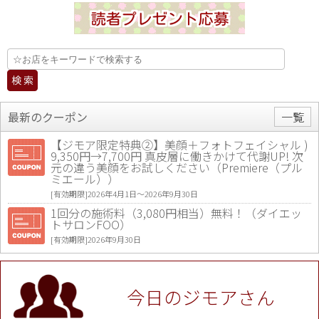
最新のクーポン
一覧
【ジモア限定特典②】美顔＋フォトフェイシャル )
9,350円→7,700円 真皮層に働きかけて代謝UP! 次
元の違う美顔をお試しください（Premiere（プル
ミエール））
[有効期限]2026年4月1日〜2026年9月30日
1回分の施術料（3,080円相当）無料！（ダイエッ
トサロンFOO）
[有効期限]2026年9月30日
値段提示後「ジモア見た」で更に買い取り金額 U
P！※チケットと新品商品は除く（大黒屋 高田馬場
駅前店）
今日のジモアさん
[有効期限]2026年9月30日