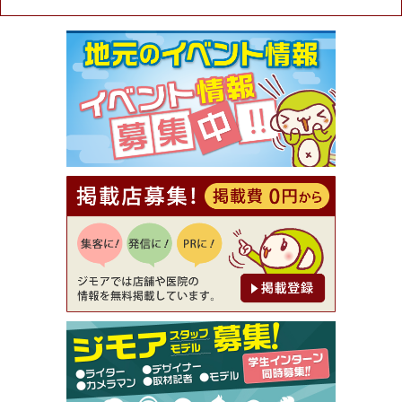
★ジモア限定特典★ お会計より全品5％OFF（ナチ
ュラル＆ハンドメイドショップ［マキマキ］）
[有効期限]2026年9月30日まで
【ジモア限定①】初回割引 特価 VIO脱毛11,000円
⇒8,800円（メンズ専門ワックス脱毛サロン Mickle
（ミックル））
[有効期限]2026年9月30日
【ジモア読者特典2】コース 3,500円→3,000円（料
理5品+2時間飲み放題）（創作イタリアン Pia Cu
ore（ピアクオーレ））
[有効期限]2026年9月30日
【ジモア読者特典1】料理全品20％OFF ※18時以
降（創作イタリアン Pia Cuore（ピアクオーレ））
[有効期限]2026年9月30日
【ジモア限定②】初回割引 特価 鼻毛脱毛 半額 2,2
00円⇒1,100円（メンズ専門ワックス脱毛サロン Mi
ckle（ミックル））
[有効期限]2026年9月30日
【ジモア限定特典①】まつ毛カール 3,850円→ 2,7
50円（Premiere（プルミエール））
[有効期限]2026年9月30日