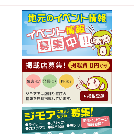
★ジモア限定特典★ お会計より全品5％OFF（ナチ
ュラル＆ハンドメイドショップ［マキマキ］）
[有効期限]2026年9月30日まで
【ジモア限定①】初回割引 特価 VIO脱毛11,000円
⇒8,800円（メンズ専門ワックス脱毛サロン Mickle
（ミックル））
[有効期限]2026年9月30日
【ジモア読者特典2】コース 3,500円→3,000円（料
理5品+2時間飲み放題）（創作イタリアン Pia Cu
ore（ピアクオーレ））
[有効期限]2026年9月30日
【ジモア読者特典1】料理全品20％OFF ※18時以
降（創作イタリアン Pia Cuore（ピアクオーレ））
[有効期限]2026年9月30日
【ジモア限定②】初回割引 特価 鼻毛脱毛 半額 2,2
00円⇒1,100円（メンズ専門ワックス脱毛サロン Mi
ckle（ミックル））
[有効期限]2026年9月30日
【ジモア限定特典①】まつ毛カール 3,850円→ 2,7
50円（Premiere（プルミエール））
[有効期限]2026年9月30日