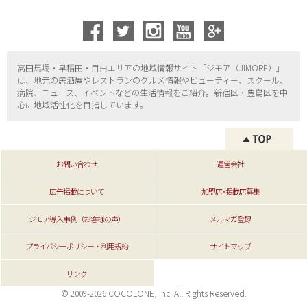
高田馬場・早稲田・目白エリアの地域情報サイト「ジモア（
JIMORE）」
は、地元の居酒屋やレストランのグルメ情報やビューティー、
スクール、
病院、ニュース、イベントなどの生活情報をご紹介。新宿区・
豊島区を中
心に地域活性化を目指しています。
お問い合わせ
運営会社
広告掲載について
加盟店･掲載店募集
ジモア導入事例（お客様の声）
メルマガ登録
プライバシーポリシー・利用規約
サイトマップ
リンク
© 2009-2026 COCOLONE, inc. All Rights Reserved.