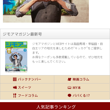
ジモアマガジン最新号
ジモアマガジンとWEBサイトは高田馬場・早稲田・目
白エリアの地元を楽し
むための“キッカケ”をご提供し
ます。
お得なクーポンも多数掲載しているので、
ぜひ地元を
もっと楽しんでください。
人気記事ランキング