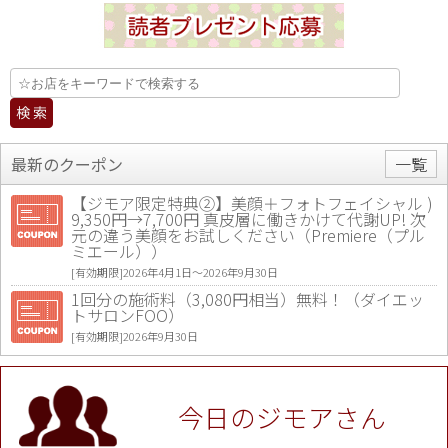
最新のクーポン
一覧
【ジモア限定特典②】美顔＋フォトフェイシャル )
9,350円→7,700円 真皮層に働きかけて代謝UP! 次
元の違う美顔をお試しください（Premiere（プル
ミエール））
[有効期限]2026年4月1日〜2026年9月30日
1回分の施術料（3,080円相当）無料！（ダイエッ
トサロンFOO）
[有効期限]2026年9月30日
値段提示後「ジモア見た」で更に買い取り金額 U
P！※チケットと新品商品は除く（大黒屋 高田馬場
駅前店）
今日のジモアさん
[有効期限]2026年9月30日