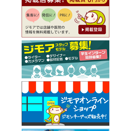
【ジモア読者特典1】料理全品20％OFF ※18時以
降（創作イタリアン Pia Cuore（ピアクオーレ））
[有効期限]2026年9月30日
【ジモア限定②】初回割引 特価 鼻毛脱毛 半額 2,2
00円⇒1,100円（メンズ専門ワックス脱毛サロン Mi
ckle（ミックル））
[有効期限]2026年9月30日
【ジモア限定特典①】まつ毛カール 3,850円→ 2,7
50円（Premiere（プルミエール））
[有効期限]2026年9月30日
焼き餃子 一皿サービス（餃子酒場たっちゃん 西
早稲田店）
[有効期限]2026年9月30日