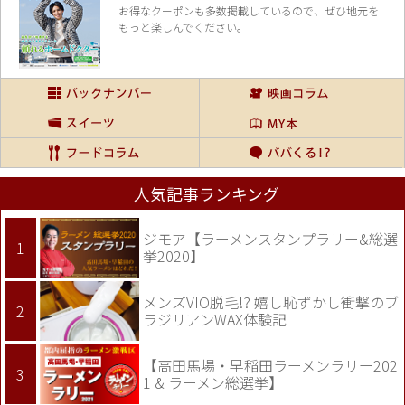
お得なクーポンも多数掲載しているので、
ぜひ地元を
もっと楽しんでください。
人気記事ランキング
ジモア【ラーメンスタンプラリー&総選
挙2020】
メンズVIO脱毛!? 嬉し恥ずかし衝撃のブ
ラジリアンWAX体験記
【高田馬場・早稲田ラーメンラリー202
1 & ラーメン総選挙】