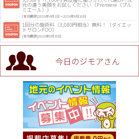
元の違う美顔をお試しください（Premiere（プル
ミエール））
[有効期限]2026年4月1日〜2026年9月30日
1回分の施術料（3,080円相当）無料！（ダイエッ
トサロンFOO）
[有効期限]2026年9月30日
値段提示後「ジモア見た」で更に買い取り金額 U
P！※チケットと新品商品は除く（大黒屋 高田馬場
駅前店）
今日のジモアさん
[有効期限]2026年9月30日
★ジモア限定特典★ お会計より全品5％OFF（ナチ
ュラル＆ハンドメイドショップ［マキマキ］）
[有効期限]2026年9月30日まで
【ジモア限定①】初回割引 特価 VIO脱毛11,000円
⇒8,800円（メンズ専門ワックス脱毛サロン Mickle
（ミックル））
[有効期限]2026年9月30日
【ジモア読者特典2】コース 3,500円→3,000円（料
理5品+2時間飲み放題）（創作イタリアン Pia Cu
ore（ピアクオーレ））
[有効期限]2026年9月30日