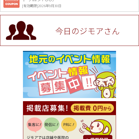
[有効期限]2026年9月30日
値段提示後「ジモア見た」で更に買い取り金額 U
P！※チケットと新品商品は除く（大黒屋 高田馬場
駅前店）
今日のジモアさん
[有効期限]2026年9月30日
★ジモア限定特典★ お会計より全品5％OFF（ナチ
ュラル＆ハンドメイドショップ［マキマキ］）
[有効期限]2026年9月30日まで
【ジモア限定①】初回割引 特価 VIO脱毛11,000円
⇒8,800円（メンズ専門ワックス脱毛サロン Mickle
（ミックル））
[有効期限]2026年9月30日
【ジモア読者特典2】コース 3,500円→3,000円（料
理5品+2時間飲み放題）（創作イタリアン Pia Cu
ore（ピアクオーレ））
[有効期限]2026年9月30日
【ジモア読者特典1】料理全品20％OFF ※18時以
降（創作イタリアン Pia Cuore（ピアクオーレ））
[有効期限]2026年9月30日
【ジモア限定②】初回割引 特価 鼻毛脱毛 半額 2,2