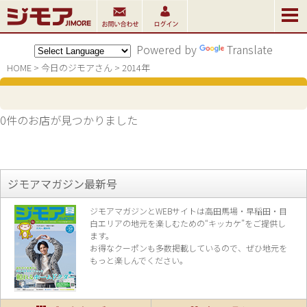
Powered by
Translate
HOME
>
今日のジモアさん
>
2014年
0件のお店が見つかりました
ジモアマガジン最新号
ジモアマガジンとWEBサイトは高田馬場・早稲田・目
白エリアの地元を楽し
むための“キッカケ”をご提供し
ます。
お得なクーポンも多数掲載しているので、
ぜひ地元を
もっと楽しんでください。