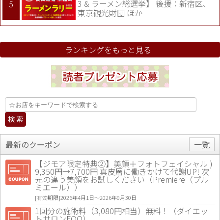
3 & ラーメン総選挙】 後援：新宿区、
東京観光財団 ほか
ランキングをもっと見る
最新のクーポン
一覧
【ジモア限定特典②】美顔＋フォトフェイシャル )
9,350円→7,700円 真皮層に働きかけて代謝UP! 次
元の違う美顔をお試しください（Premiere（プル
ミエール））
[有効期限]2026年4月1日〜2026年9月30日
1回分の施術料（3,080円相当）無料！（ダイエッ
トサロンFOO）