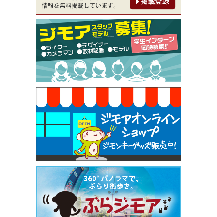
00円⇒1,100円（メンズ専門ワックス脱毛サロン Mi
ckle（ミックル））
[有効期限]2026年9月30日
【ジモア限定特典①】まつ毛カール 3,850円→ 2,7
50円（Premiere（プルミエール））
[有効期限]2026年9月30日
焼き餃子 一皿サービス（餃子酒場たっちゃん 西
早稲田店）
[有効期限]2026年9月30日