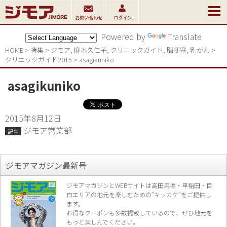
Powered by
Translate
HOME
>
特集
>
ジモア
,
麻木久仁子
,
クリニックガイド
,
脳梗塞
,
乳がん
>
クリニックガイド2015
>
asagikuniko
asagikuniko
2015年8月12日
ジモア営業部
記事
ジモアマガジン最新号
ジモアマガジンとWEBサイトは高田馬場・早稲田・目
白エリアの地元を楽し
むための“キッカケ”をご提供し
ます。
お得なクーポンも多数掲載しているので、
ぜひ地元を
もっと楽しんでください。