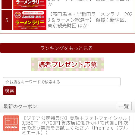
か
【高田馬場・早稲田ラーメンラリー202
3 & ラーメン総選挙】 後援：新宿区、
東京観光財団 ほか
ランキングをもっと見る
最新のクーポン
一覧
【ジモア限定特典②】美顔＋フォトフェイシャル )
9,350円→7,700円 真皮層に働きかけて代謝UP! 次
元の違う美顔をお試しください（Premiere（プル
ミエール））