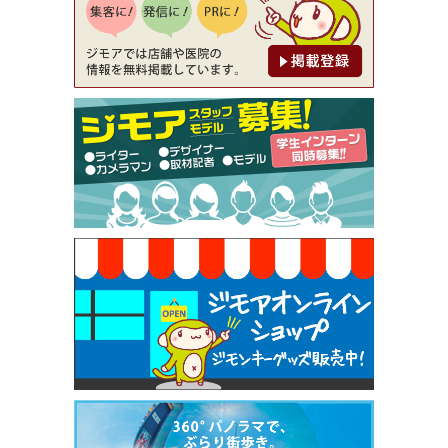
[有効期限]2026年9月30日
【ジモア限定②】初回割引 特価 鼻毛脱毛 半額 2,2
00円⇒1,100円（メンズ専門ワックス脱毛サロン Mi
ckle（ミックル））
[有効期限]2026年9月30日
【ジモア限定特典①】まつ毛カール 3,850円→ 2,7
50円（Premiere（プルミエール））
[有効期限]2026年9月30日
焼き餃子 一皿サービス（餃子酒場たっちゃん 西
早稲田店）
[有効期限]2026年9月30日