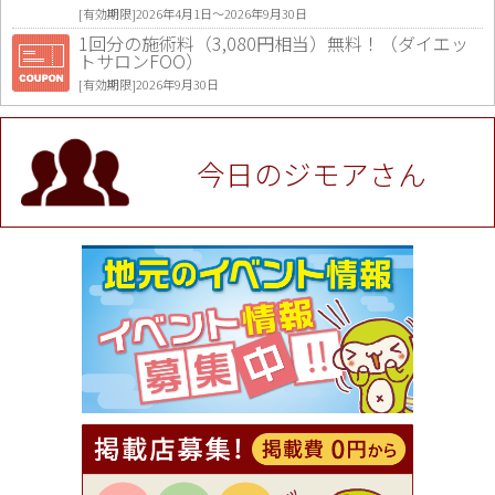
[有効期限]2026年4月1日〜2026年9月30日
1回分の施術料（3,080円相当）無料！（ダイエッ
トサロンFOO）
[有効期限]2026年9月30日
値段提示後「ジモア見た」で更に買い取り金額 U
P！※チケットと新品商品は除く（大黒屋 高田馬場
駅前店）
今日のジモアさん
[有効期限]2026年9月30日
★ジモア限定特典★ お会計より全品5％OFF（ナチ
ュラル＆ハンドメイドショップ［マキマキ］）
[有効期限]2026年9月30日まで
【ジモア限定①】初回割引 特価 VIO脱毛11,000円
⇒8,800円（メンズ専門ワックス脱毛サロン Mickle
（ミックル））
[有効期限]2026年9月30日
【ジモア読者特典2】コース 3,500円→3,000円（料
理5品+2時間飲み放題）（創作イタリアン Pia Cu
ore（ピアクオーレ））
[有効期限]2026年9月30日
【ジモア読者特典1】料理全品20％OFF ※18時以
降（創作イタリアン Pia Cuore（ピアクオーレ））