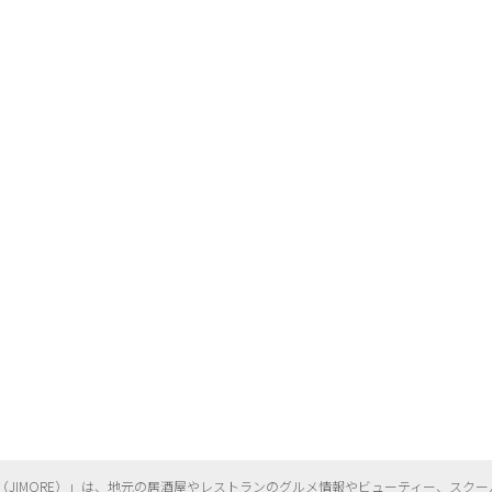
（
JIMORE）」は、地元の居酒屋やレストランのグルメ情報やビューティー、
スクー