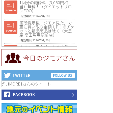
1回分の施術料（3,080円相
当）無料！（ダイエットサロ
ンFOO）
[有効期限]2026年9月30日
値段提示後「ジモア見た」で
更に買い取り金額 UP！※チケ
ットと新品商品は除く（大黒
屋 高田馬場駅前店）
[有効期限]2026年9月30日
★ジモア限定特典★ お会計よ
り全品5％OFF（ナチュラル＆
ハンドメイドショップ［マキ
今日のジモアさん
マキ］）
[有効期限]2026年9月30日まで
【ジモア限定①】初回割引 特
価 VIO脱毛11,000円⇒8,800円
（メンズ専門ワックス脱毛サ
ロン Mickle（ミックル））
@JIMORE1さんのツイート
[有効期限]2026年9月30日
【ジモア読者特典2】コース 3,
500円→3,000円（料理5品+2
時間飲み放題）（創作イタリ
アン Pia Cuore（ピアクオー
レ））