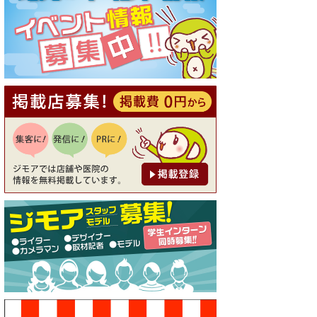
[有効期限]2026年9月30日
【ジモア読者特典1】料理全品
20％OFF ※18時以降（創作イ
タリアン Pia Cuore（ピアクオ
ーレ））
[有効期限]2026年9月30日
【ジモア限定②】初回割引 特
価 鼻毛脱毛 半額 2,200円⇒1,1
00円（メンズ専門ワックス脱
毛サロン Mickle（ミック
ル））
[有効期限]2026年9月30日
【ジモア限定特典①】まつ毛
カール 3,850円→ 2,750円（Pr
emiere（プルミエール））
[有効期限]2026年9月30日
焼き餃子 一皿サービス（餃子
酒場たっちゃん 西早稲田
店）
[有効期限]2026年9月30日