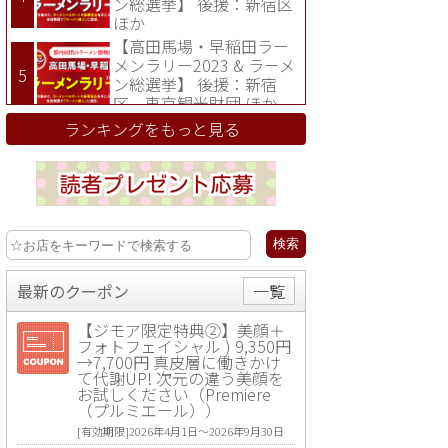
ン総選挙】 後援：新宿区
ほか
【高田馬場・早稲田ラー
メンラリー2023 & ラーメ
ン総選挙】 後援：新宿
区、東京観光財団 ほか
ランキングをもっと見る
最新のクーポン
一覧
【ジモア限定特典②】美顔＋
フォトフェイシャル ) 9,350円
→7,700円 真皮層に働きかけ
て代謝UP! 次元の違う美顔を
お試しください（Premiere
（プルミエール））
[有効期限]2026年4月1日〜2026年9月30日