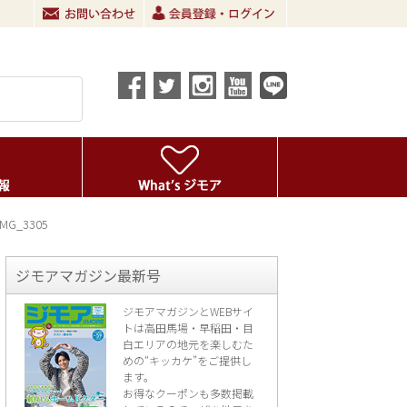
IMG_3305
ジモアマガジン最新号
ジモアマガジンとWEBサイ
トは高田馬場・早稲田・目
白エリアの地元を楽し
むた
めの“キッカケ”をご提供し
ます。
お得なクーポンも多数掲載