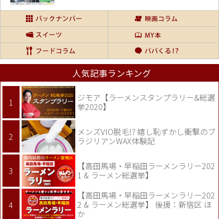
人気記事ランキング
ジモア【ラーメンスタンプラリー&総選
挙2020】
メンズVIO脱毛!? 嬉し恥ずかし衝撃のブ
ラジリアンWAX体験記
【高田馬場・早稲田ラーメンラリー202
1 & ラーメン総選挙】
【高田馬場・早稲田ラーメンラリー202
2 & ラーメン総選挙】 後援：新宿区 ほ
か