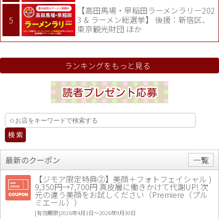
【高田馬場・早稲田ラーメンラリー202
3 & ラーメン総選挙】 後援：新宿区、
東京観光財団 ほか
ランキングをもっと見る
最新のクーポン
一覧
【ジモア限定特典②】美顔＋フォトフェイシャル )
9,350円→7,700円 真皮層に働きかけて代謝UP! 次
元の違う美顔をお試しください（Premiere（プル
ミエール））
[有効期限]2026年4月1日〜2026年9月30日