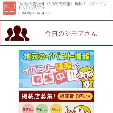
1回分の施術料（3,080円相当）無料！（ダイエッ
トサロンFOO）
[有効期限]2026年9月30日
値段提示後「ジモア見た」で更に買い取り金額 U
P！※チケットと新品商品は除く（大黒屋 高田馬場
駅前店）
今日のジモアさん
[有効期限]2026年9月30日
★ジモア限定特典★ お会計より全品5％OFF（ナチ
ュラル＆ハンドメイドショップ［マキマキ］）
[有効期限]2026年9月30日まで
【ジモア限定①】初回割引 特価 VIO脱毛11,000円
⇒8,800円（メンズ専門ワックス脱毛サロン Mickle
（ミックル））
[有効期限]2026年9月30日
【ジモア読者特典2】コース 3,500円→3,000円（料
理5品+2時間飲み放題）（創作イタリアン Pia Cu
ore（ピアクオーレ））
[有効期限]2026年9月30日
【ジモア読者特典1】料理全品20％OFF ※18時以
降（創作イタリアン Pia Cuore（ピアクオーレ））
[有効期限]2026年9月30日