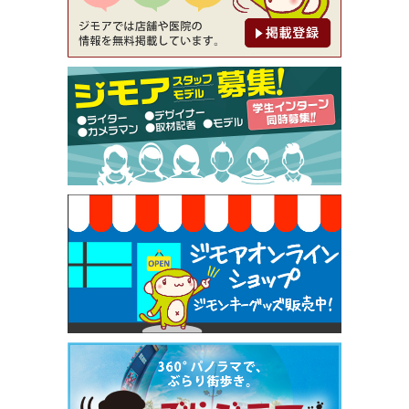
【ジモア限定②】初回割引 特価 鼻毛脱毛 半額 2,2
00円⇒1,100円（メンズ専門ワックス脱毛サロン Mi
ckle（ミックル））
[有効期限]2026年9月30日
【ジモア限定特典①】まつ毛カール 3,850円→ 2,7
50円（Premiere（プルミエール））
[有効期限]2026年9月30日
焼き餃子 一皿サービス（餃子酒場たっちゃん 西
早稲田店）
[有効期限]2026年9月30日