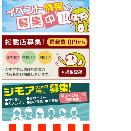
[有効期限]2026年9月30日
【ジモア読者特典1】料理全品
20％OFF ※18時以降（創作イ
タリアン Pia Cuore（ピアクオ
ーレ））
[有効期限]2026年9月30日
【ジモア限定②】初回割引 特
価 鼻毛脱毛 半額 2,200円⇒1,1
00円（メンズ専門ワックス脱
毛サロン Mickle（ミック
ル））
[有効期限]2026年9月30日
【ジモア限定特典①】まつ毛
カール 3,850円→ 2,750円（Pr
emiere（プルミエール））
[有効期限]2026年9月30日
焼き餃子 一皿サービス（餃子
酒場たっちゃん 西早稲田
店）
[有効期限]2026年9月30日