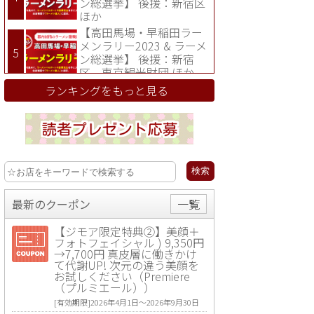
ン総選挙】 後援：新宿区
ほか
【高田馬場・早稲田ラー
メンラリー2023 & ラーメ
ン総選挙】 後援：新宿
区、東京観光財団 ほか
ランキングをもっと見る
最新のクーポン
一覧
【ジモア限定特典②】美顔＋
フォトフェイシャル ) 9,350円
→7,700円 真皮層に働きかけ
て代謝UP! 次元の違う美顔を
お試しください（Premiere
（プルミエール））
[有効期限]2026年4月1日〜2026年9月30日