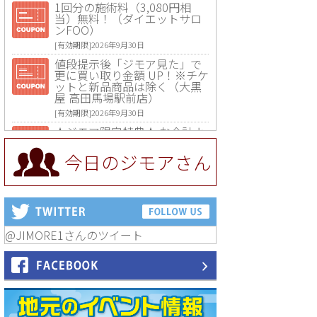
1回分の施術料（3,080円相
当）無料！（ダイエットサロ
ンFOO）
[有効期限]2026年9月30日
値段提示後「ジモア見た」で
更に買い取り金額 UP！※チケ
ットと新品商品は除く（大黒
屋 高田馬場駅前店）
[有効期限]2026年9月30日
★ジモア限定特典★ お会計よ
り全品5％OFF（ナチュラル＆
ハンドメイドショップ［マキ
今日のジモアさん
マキ］）
[有効期限]2026年9月30日まで
【ジモア限定①】初回割引 特
価 VIO脱毛11,000円⇒8,800円
（メンズ専門ワックス脱毛サ
ロン Mickle（ミックル））
@JIMORE1さんのツイート
[有効期限]2026年9月30日
【ジモア読者特典2】コース 3,
500円→3,000円（料理5品+2
時間飲み放題）（創作イタリ
アン Pia Cuore（ピアクオー
レ））