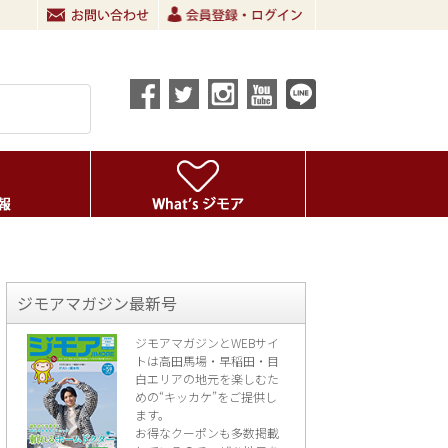
ジモアマガジン最新号
ジモアマガジンとWEBサイ
トは高田馬場・早稲田・目
白エリアの地元を楽し
むた
めの“キッカケ”をご提供し
ます。
お得なクーポンも多数掲載