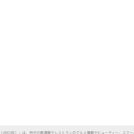
（
JIMORE）」は、地元の居酒屋やレストランのグルメ情報やビューティー、
スクー