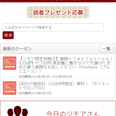
最新のクーポン
一覧
【ジモア限定特典②】美顔＋フォトフェイシャル )
9,350円→7,700円 真皮層に働きかけて代謝UP! 次
元の違う美顔をお試しください（Premiere（プル
ミエール））
[有効期限]2026年4月1日〜2026年9月30日
1回分の施術料（3,080円相当）無料！（ダイエッ
トサロンFOO）
[有効期限]2026年9月30日
値段提示後「ジモア見た」で更に買い取り金額 U
P！※チケットと新品商品は除く（大黒屋 高田馬場
駅前店）
今日のジモアさん
[有効期限]2026年9月30日