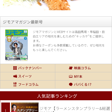
ジモアマガジン最新号
ジモアマガジンとWEBサイトは高田馬場・早稲田・目
白エリアの地元を楽し
むための“キッカケ”をご提供し
ます。
お得なクーポンも多数掲載しているので、
ぜひ地元を
もっと楽しんでください。
人気記事ランキング
ジモア【ラーメンスタンプラリー&総選