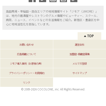
高田馬場・早稲田・目白エリアの地域情報サイト「ジモア（
JIMORE）」
は、地元の居酒屋やレストランのグルメ情報やビューティー、
スクール、
病院、ニュース、イベントなどの生活情報をご紹介。新宿区・
豊島区を中
心に地域活性化を目指しています。
お問い合わせ
運営会社
広告掲載について
加盟店･掲載店募集
ジモア導入事例（お客様の声）
メルマガ登録
プライバシーポリシー・利用規約
サイトマップ
リンク
© 2009-2026 COCOLONE, inc. All Rights Reserved.