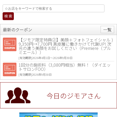
最新のクーポン
一覧
【ジモア限定特典②】美顔＋フォトフェイシャル )
9,350円→7,700円 真皮層に働きかけて代謝UP! 次
元の違う美顔をお試しください（Premiere（プル
ミエール））
[有効期限]2026年4月1日〜2026年9月30日
1回分の施術料（3,080円相当）無料！（ダイエッ
トサロンFOO）
[有効期限]2026年9月30日
値段提示後「ジモア見た」で更に買い取り金額 U
P！※チケットと新品商品は除く（大黒屋 高田馬場
駅前店）
今日のジモアさん
[有効期限]2026年9月30日
★ジモア限定特典★ お会計より全品5％OFF（ナチ
ュラル＆ハンドメイドショップ［マキマキ］）
[有効期限]2026年9月30日まで