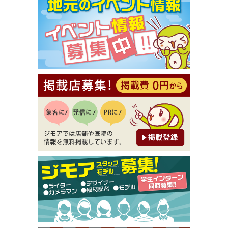
【ジモア限定①】初回割引 特価 VIO脱毛11,000円
⇒8,800円（メンズ専門ワックス脱毛サロン Mickle
（ミックル））
[有効期限]2026年9月30日
【ジモア読者特典2】コース 3,500円→3,000円（料
理5品+2時間飲み放題）（創作イタリアン Pia Cu
ore（ピアクオーレ））
[有効期限]2026年9月30日
【ジモア読者特典1】料理全品20％OFF ※18時以
降（創作イタリアン Pia Cuore（ピアクオーレ））
[有効期限]2026年9月30日
【ジモア限定②】初回割引 特価 鼻毛脱毛 半額 2,2
00円⇒1,100円（メンズ専門ワックス脱毛サロン Mi
ckle（ミックル））
[有効期限]2026年9月30日
【ジモア限定特典①】まつ毛カール 3,850円→ 2,7
50円（Premiere（プルミエール））
[有効期限]2026年9月30日
焼き餃子 一皿サービス（餃子酒場たっちゃん 西
早稲田店）
[有効期限]2026年9月30日