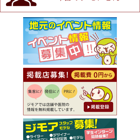
★ジモア限定特典★ お会計より全品5％OFF（ナチ
ュラル＆ハンドメイドショップ［マキマキ］）
[有効期限]2026年9月30日まで
【ジモア限定①】初回割引 特価 VIO脱毛11,000円
⇒8,800円（メンズ専門ワックス脱毛サロン Mickle
（ミックル））
[有効期限]2026年9月30日
【ジモア読者特典2】コース 3,500円→3,000円（料
理5品+2時間飲み放題）（創作イタリアン Pia Cu
ore（ピアクオーレ））
[有効期限]2026年9月30日
【ジモア読者特典1】料理全品20％OFF ※18時以
降（創作イタリアン Pia Cuore（ピアクオーレ））
[有効期限]2026年9月30日
【ジモア限定②】初回割引 特価 鼻毛脱毛 半額 2,2
00円⇒1,100円（メンズ専門ワックス脱毛サロン Mi
ckle（ミックル））
[有効期限]2026年9月30日
【ジモア限定特典①】まつ毛カール 3,850円→ 2,7
50円（Premiere（プルミエール））
[有効期限]2026年9月30日