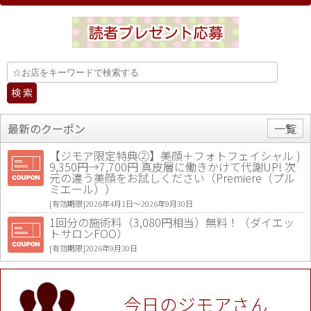
最新のクーポン
一覧
【ジモア限定特典②】美顔＋フォトフェイシャル )
9,350円→7,700円 真皮層に働きかけて代謝UP! 次
元の違う美顔をお試しください（Premiere（プル
ミエール））
[有効期限]2026年4月1日〜2026年9月30日
1回分の施術料（3,080円相当）無料！（ダイエッ
トサロンFOO）
[有効期限]2026年9月30日
値段提示後「ジモア見た」で更に買い取り金額 U
P！※チケットと新品商品は除く（大黒屋 高田馬場
駅前店）
今日のジモアさん
[有効期限]2026年9月30日