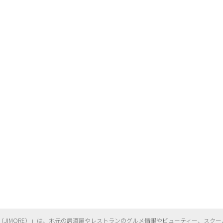
（
JIMORE）」は、地元の居酒屋やレストランのグルメ情報やビューティー、
スクー