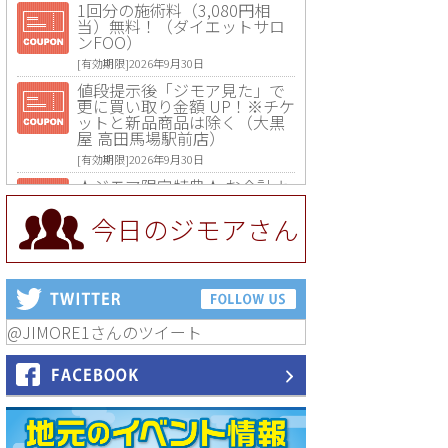
1回分の施術料（3,080円相
当）無料！（ダイエットサロ
ンFOO）
[有効期限]2026年9月30日
値段提示後「ジモア見た」で
更に買い取り金額 UP！※チケ
ットと新品商品は除く（大黒
屋 高田馬場駅前店）
[有効期限]2026年9月30日
★ジモア限定特典★ お会計よ
り全品5％OFF（ナチュラル＆
ハンドメイドショップ［マキ
今日のジモアさん
マキ］）
[有効期限]2026年9月30日まで
【ジモア限定①】初回割引 特
価 VIO脱毛11,000円⇒8,800円
（メンズ専門ワックス脱毛サ
ロン Mickle（ミックル））
@JIMORE1さんのツイート
[有効期限]2026年9月30日
【ジモア読者特典2】コース 3,
500円→3,000円（料理5品+2
時間飲み放題）（創作イタリ
アン Pia Cuore（ピアクオー
レ））