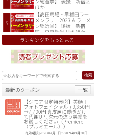
ン総選挙】 後援：新宿区
ほか
【高田馬場・早稲田ラー
メンラリー2023 & ラーメ
ン総選挙】 後援：新宿
区、東京観光財団 ほか
ランキングをもっと見る
最新のクーポン
一覧
【ジモア限定特典②】美顔＋
フォトフェイシャル ) 9,350円
→7,700円 真皮層に働きかけ
て代謝UP! 次元の違う美顔を
お試しください（Premiere
（プルミエール））
[有効期限]2026年4月1日〜2026年9月30日