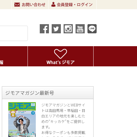
ジモアマガジン最新号
ジモアマガジンとWEBサイ
トは高田馬場・早稲田・目
白エリアの地元を楽し
むた
めの“キッカケ”をご提供し
ます。
お得なクーポンも多数掲載