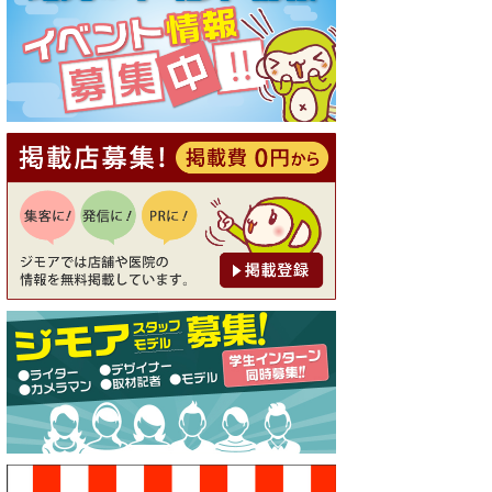
[有効期限]2026年9月30日
【ジモア読者特典1】料理全品
20％OFF ※18時以降（創作イ
タリアン Pia Cuore（ピアクオ
ーレ））
[有効期限]2026年9月30日
【ジモア限定②】初回割引 特
価 鼻毛脱毛 半額 2,200円⇒1,1
00円（メンズ専門ワックス脱
毛サロン Mickle（ミック
ル））
[有効期限]2026年9月30日
【ジモア限定特典①】まつ毛
カール 3,850円→ 2,750円（Pr
emiere（プルミエール））
[有効期限]2026年9月30日
焼き餃子 一皿サービス（餃子
酒場たっちゃん 西早稲田
店）
[有効期限]2026年9月30日