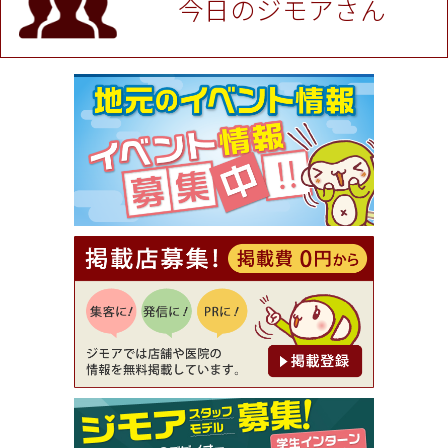
今日のジモアさん
[有効期限]2026年9月30日
★ジモア限定特典★ お会計より全品5％OFF（ナチ
ュラル＆ハンドメイドショップ［マキマキ］）
[有効期限]2026年9月30日まで
【ジモア限定①】初回割引 特価 VIO脱毛11,000円
⇒8,800円（メンズ専門ワックス脱毛サロン Mickle
（ミックル））
[有効期限]2026年9月30日
【ジモア読者特典2】コース 3,500円→3,000円（料
理5品+2時間飲み放題）（創作イタリアン Pia Cu
ore（ピアクオーレ））
[有効期限]2026年9月30日
【ジモア読者特典1】料理全品20％OFF ※18時以
降（創作イタリアン Pia Cuore（ピアクオーレ））
[有効期限]2026年9月30日
【ジモア限定②】初回割引 特価 鼻毛脱毛 半額 2,2
00円⇒1,100円（メンズ専門ワックス脱毛サロン Mi
ckle（ミックル））
[有効期限]2026年9月30日
【ジモア限定特典①】まつ毛カール 3,850円→ 2,7
50円（Premiere（プルミエール））