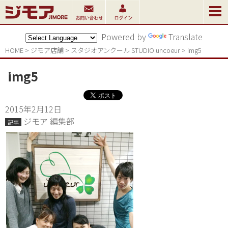
Powered by
Translate
HOME
>
ジモア店舗
>
スタジオアンクール STUDIO uncoeur
>
img5
img5
2015年2月12日
ジモア 編集部
記事