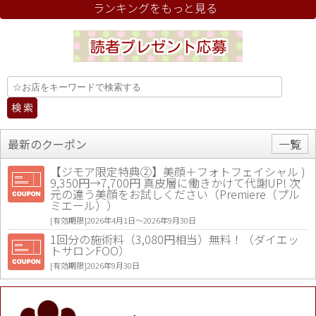
ランキングをもっと見る
最新のクーポン
一覧
【ジモア限定特典②】美顔＋フォトフェイシャル )
9,350円→7,700円 真皮層に働きかけて代謝UP! 次
元の違う美顔をお試しください（Premiere（プル
ミエール））
[有効期限]2026年4月1日〜2026年9月30日
1回分の施術料（3,080円相当）無料！（ダイエッ
トサロンFOO）
[有効期限]2026年9月30日
値段提示後「ジモア見た」で更に買い取り金額 U
P！※チケットと新品商品は除く（大黒屋 高田馬場
駅前店）