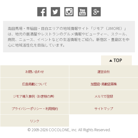
高田馬場・早稲田・目白エリアの地域情報サイト「ジモア（
JIMORE）」
は、地元の居酒屋やレストランのグルメ情報やビューティー、
スクール、
病院、ニュース、イベントなどの生活情報をご紹介。新宿区・
豊島区を中
心に地域活性化を目指しています。
お問い合わせ
運営会社
広告掲載について
加盟店･掲載店募集
ジモア導入事例（お客様の声）
メルマガ登録
プライバシーポリシー・利用規約
サイトマップ
リンク
© 2009-2026 COCOLONE, inc. All Rights Reserved.