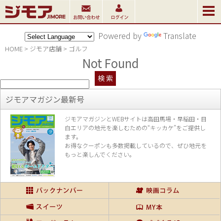
Powered by
Translate
HOME
>
ジモア店舗
>
ゴルフ
Not Found
ジモアマガジン最新号
ジモアマガジンとWEBサイトは高田馬場・早稲田・目
白エリアの地元を楽し
むための“キッカケ”をご提供し
ます。
お得なクーポンも多数掲載しているので、
ぜひ地元を
もっと楽しんでください。