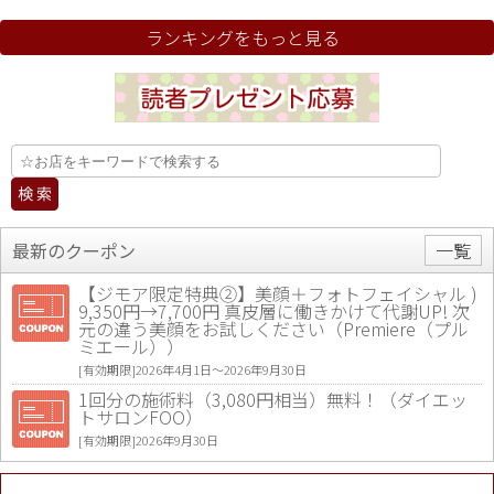
ランキングをもっと見る
最新のクーポン
一覧
【ジモア限定特典②】美顔＋フォトフェイシャル )
9,350円→7,700円 真皮層に働きかけて代謝UP! 次
元の違う美顔をお試しください（Premiere（プル
ミエール））
[有効期限]2026年4月1日〜2026年9月30日
1回分の施術料（3,080円相当）無料！（ダイエッ
トサロンFOO）
[有効期限]2026年9月30日
値段提示後「ジモア見た」で更に買い取り金額 U