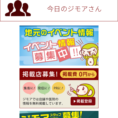
P！※チケットと新品商品は除く（大黒屋 高田馬場
駅前店）
今日のジモアさん
[有効期限]2026年9月30日
★ジモア限定特典★ お会計より全品5％OFF（ナチ
ュラル＆ハンドメイドショップ［マキマキ］）
[有効期限]2026年9月30日まで
【ジモア限定①】初回割引 特価 VIO脱毛11,000円
⇒8,800円（メンズ専門ワックス脱毛サロン Mickle
（ミックル））
[有効期限]2026年9月30日
【ジモア読者特典2】コース 3,500円→3,000円（料
理5品+2時間飲み放題）（創作イタリアン Pia Cu
ore（ピアクオーレ））
[有効期限]2026年9月30日
【ジモア読者特典1】料理全品20％OFF ※18時以
降（創作イタリアン Pia Cuore（ピアクオーレ））
[有効期限]2026年9月30日
【ジモア限定②】初回割引 特価 鼻毛脱毛 半額 2,2
00円⇒1,100円（メンズ専門ワックス脱毛サロン Mi
ckle（ミックル））
[有効期限]2026年9月30日
【ジモア限定特典①】まつ毛カール 3,850円→ 2,7