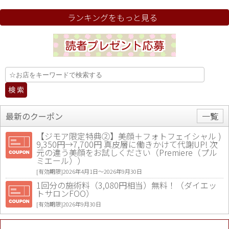
ランキングをもっと見る
最新のクーポン
一覧
【ジモア限定特典②】美顔＋フォトフェイシャル )
9,350円→7,700円 真皮層に働きかけて代謝UP! 次
元の違う美顔をお試しください（Premiere（プル
ミエール））
[有効期限]2026年4月1日〜2026年9月30日
1回分の施術料（3,080円相当）無料！（ダイエッ
トサロンFOO）
[有効期限]2026年9月30日
値段提示後「ジモア見た」で更に買い取り金額 U