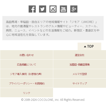
高田馬場・早稲田・目白エリアの地域情報サイト「ジモア（
JIMORE）」
は、地元の居酒屋やレストランのグルメ情報やビューティー、
スクール、
病院、ニュース、イベントなどの生活情報をご紹介。新宿区・
豊島区を中
心に地域活性化を目指しています。
お問い合わせ
運営会社
広告掲載について
加盟店･掲載店募集
ジモア導入事例（お客様の声）
メルマガ登録
プライバシーポリシー・利用規約
サイトマップ
リンク
© 2009-2026 COCOLONE, inc. All Rights Reserved.