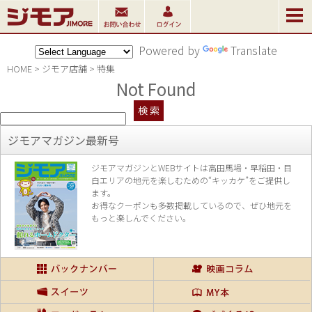
Powered by
Translate
HOME
>
ジモア店舗
>
特集
Not Found
ジモアマガジン最新号
ジモアマガジンとWEBサイトは高田馬場・早稲田・目
白エリアの地元を楽し
むための“キッカケ”をご提供し
ます。
お得なクーポンも多数掲載しているので、
ぜひ地元を
もっと楽しんでください。