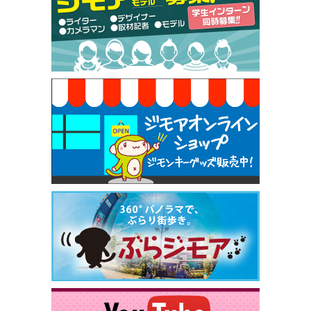
50円（Premiere（プルミエール））
[有効期限]2026年9月30日
焼き餃子 一皿サービス（餃子酒場たっちゃん 西
早稲田店）
[有効期限]2026年9月30日