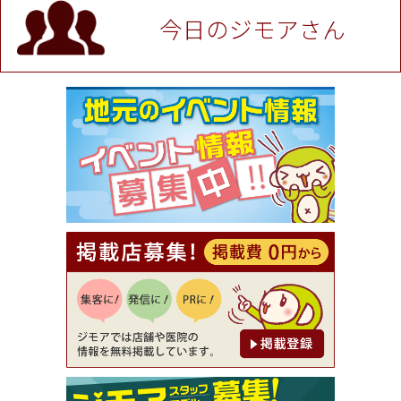
P！※チケットと新品商品は除く（大黒屋 高田馬場
駅前店）
今日のジモアさん
[有効期限]2026年9月30日
★ジモア限定特典★ お会計より全品5％OFF（ナチ
ュラル＆ハンドメイドショップ［マキマキ］）
[有効期限]2026年9月30日まで
【ジモア限定①】初回割引 特価 VIO脱毛11,000円
⇒8,800円（メンズ専門ワックス脱毛サロン Mickle
（ミックル））
[有効期限]2026年9月30日
【ジモア読者特典2】コース 3,500円→3,000円（料
理5品+2時間飲み放題）（創作イタリアン Pia Cu
ore（ピアクオーレ））
[有効期限]2026年9月30日
【ジモア読者特典1】料理全品20％OFF ※18時以
降（創作イタリアン Pia Cuore（ピアクオーレ））
[有効期限]2026年9月30日
【ジモア限定②】初回割引 特価 鼻毛脱毛 半額 2,2
00円⇒1,100円（メンズ専門ワックス脱毛サロン Mi
ckle（ミックル））
[有効期限]2026年9月30日
【ジモア限定特典①】まつ毛カール 3,850円→ 2,7