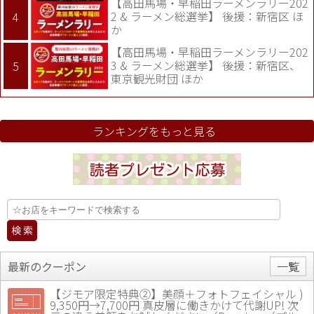
【高田馬場・早稲田ラーメンラリー202
2 & ラーメン総選挙】 後援：新宿区 ほ
か
【高田馬場・早稲田ラーメンラリー202
3 & ラーメン総選挙】 後援：新宿区、
東京観光財団 ほか
ランキングをもっと見る
最新のクーポン
一覧
【ジモア限定特典②】美顔＋フォトフェイシャル )
9,350円→7,700円 真皮層に働きかけて代謝UP! 次