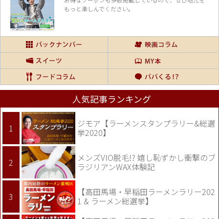
もっと楽しんでください。
人気記事ランキング
ジモア【ラーメンスタンプラリー&総選
挙2020】
メンズVIO脱毛!? 嬉し恥ずかし衝撃のブ
ラジリアンWAX体験記
【高田馬場・早稲田ラーメンラリー202
1 & ラーメン総選挙】