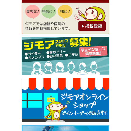
【ジモア読者特典1】料理全品20％OFF ※18時以
降（創作イタリアン Pia Cuore（ピアクオーレ））
[有効期限]2026年9月30日
【ジモア限定②】初回割引 特価 鼻毛脱毛 半額 2,2
00円⇒1,100円（メンズ専門ワックス脱毛サロン Mi
ckle（ミックル））
[有効期限]2026年9月30日
【ジモア限定特典①】まつ毛カール 3,850円→ 2,7
50円（Premiere（プルミエール））
[有効期限]2026年9月30日
焼き餃子 一皿サービス（餃子酒場たっちゃん 西
早稲田店）
[有効期限]2026年9月30日