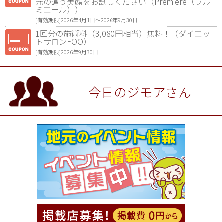
元の違う美顔をお試しください（Premiere（プル
ミエール））
[有効期限]2026年4月1日〜2026年9月30日
1回分の施術料（3,080円相当）無料！（ダイエッ
トサロンFOO）
[有効期限]2026年9月30日
値段提示後「ジモア見た」で更に買い取り金額 U
P！※チケットと新品商品は除く（大黒屋 高田馬場
駅前店）
今日のジモアさん
[有効期限]2026年9月30日
★ジモア限定特典★ お会計より全品5％OFF（ナチ
ュラル＆ハンドメイドショップ［マキマキ］）
[有効期限]2026年9月30日まで
【ジモア限定①】初回割引 特価 VIO脱毛11,000円
⇒8,800円（メンズ専門ワックス脱毛サロン Mickle
（ミックル））
[有効期限]2026年9月30日
【ジモア読者特典2】コース 3,500円→3,000円（料
理5品+2時間飲み放題）（創作イタリアン Pia Cu
ore（ピアクオーレ））
[有効期限]2026年9月30日