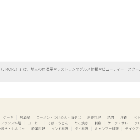
（
JIMORE）」は、地元の居酒屋やレストランのグルメ情報やビューティー、
スクー
ケーキ
居酒屋
ラーメン・つけめん・油そば
創作料理
焼肉
洋食
ベ
フランス料理
コーヒー
そば・うどん
たこ焼き
刺身
ケーク・サレ
ク
み焼き・もんじゃ
韓国料理
インド料理
タイ料理
ミャンマー料理
テイクア