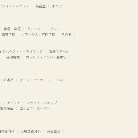
フェイシャルエステ
美容室
まつげ
ル・俳優・声優
カルチャー
ダンス
高等学校
大学・短大・専門学校
その他
ェアハウス・シェアオフィス
音楽スタジオ
金融機関
ガソリンスタンド・駐車場
ンガ喫茶
ダーツ・ビリヤード
占い
品
チケット
リサイクルショップ
電気製品
コンビニ・スーパー
循環器内科
心臓血管外科
美容整形