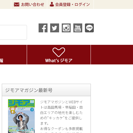
ジモアマガジン最新号
ジモアマガジンとWEBサイ
トは高田馬場・早稲田・目
白エリアの地元を楽し
むた
めの“キッカケ”をご提供し
ます。
お得なクーポンも多数掲載