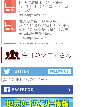
1回分の施術料（3,080円相
当）無料！（ダイエットサロ
ンFOO）
[有効期限]2026年9月30日
値段提示後「ジモア見た」で
更に買い取り金額 UP！※チケ
ットと新品商品は除く（大黒
屋 高田馬場駅前店）
[有効期限]2026年9月30日
★ジモア限定特典★ お会計よ
り全品5％OFF（ナチュラル＆
ハンドメイドショップ［マキ
今日のジモアさん
マキ］）
[有効期限]2026年9月30日まで
【ジモア限定①】初回割引 特
価 VIO脱毛11,000円⇒8,800円
（メンズ専門ワックス脱毛サ
ロン Mickle（ミックル））
@JIMORE1さんのツイート
[有効期限]2026年9月30日
【ジモア読者特典2】コース 3,
500円→3,000円（料理5品+2
時間飲み放題）（創作イタリ
アン Pia Cuore（ピアクオー
レ））