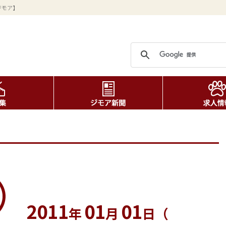
ジモア】
2011
01
01
年
月
日（
