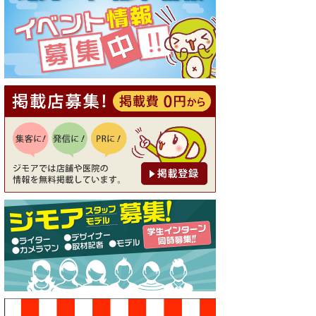
[有効期限]2026年9月30日
【ジモア読者特典1】料理全品
20％OFF ※18時以降（創作イ
タリアン Pia Cuore（ピアクオ
ーレ））
[有効期限]2026年9月30日
【ジモア限定②】初回割引 特
価 鼻毛脱毛 半額 2,200円⇒1,1
00円（メンズ専門ワックス脱
毛サロン Mickle（ミック
ル））
[有効期限]2026年9月30日
【ジモア限定特典①】まつ毛
カール 3,850円→ 2,750円（Pr
emiere（プルミエール））
[有効期限]2026年9月30日
焼き餃子 一皿サービス（餃子
酒場たっちゃん 西早稲田
店）
[有効期限]2026年9月30日