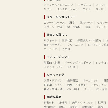
パーソナルトレーニング
フラダンス
メイクア
リフレ
リラクゼーション
エステ
ネイル
スクール＆カルチャー
コワークスペース
語学
貸スペース
セミナー
スポーツ・武道
塾・予備校
音楽
パソコン
住まい＆暮らし
リフォーム
家事代行
採用求人・人材紹介
印刷・デザイン
クリーニング
ロードバイク駐
カーシェア
その他
アミューズメント
映画館・劇場
ボーリング・スポーツ
レンタル
スナック・パブ
その他
ショッピング
文具・デザイン
携帯電話
オーガニック
日
自転車・バイク
和菓子・洋菓子
ファッション
食品・飲料・酒
CD・楽器
ペット
花・園芸
病院＆薬局
整形外科
皮膚科
病院・クリニック
肛門科
歯科医院
眼科
整骨院
動物病院
薬局