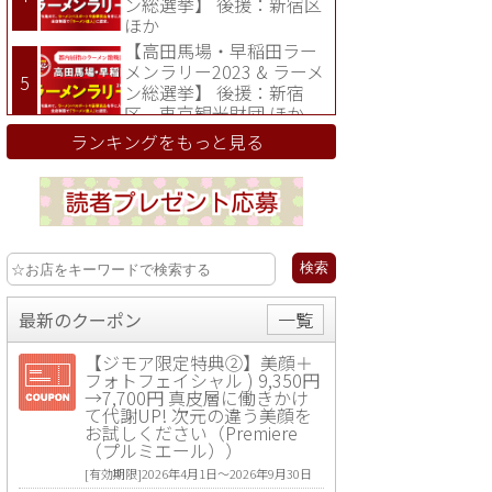
ン総選挙】 後援：新宿区
ほか
【高田馬場・早稲田ラー
メンラリー2023 & ラーメ
ン総選挙】 後援：新宿
区、東京観光財団 ほか
ランキングをもっと見る
最新のクーポン
一覧
【ジモア限定特典②】美顔＋
フォトフェイシャル ) 9,350円
→7,700円 真皮層に働きかけ
て代謝UP! 次元の違う美顔を
お試しください（Premiere
（プルミエール））
[有効期限]2026年4月1日〜2026年9月30日