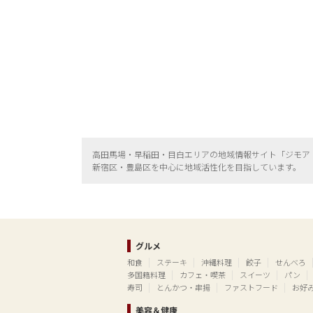
高田馬場・早稲田・目白エリアの地域情報サイト「ジモア
新宿区・
豊島区を中心に地域活性化を目指しています。
グルメ
和食
ステーキ
沖縄料理
餃子
せんべろ
多国籍料理
カフェ・喫茶
スイーツ
パン
寿司
とんかつ・串揚
ファストフード
お好
美容＆健康