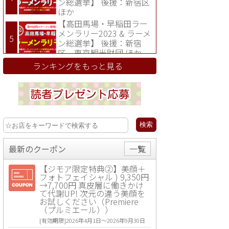
ン総選挙】 後援：新宿区
ほか
【高田馬場・早稲田ラー
メンラリー2023 & ラーメ
ン総選挙】 後援：新宿
区、東京観光財団 ほか
ランキングをもっと見る
最新のクーポン
一覧
【ジモア限定特典②】美顔＋
フォトフェイシャル ) 9,350円
→7,700円 真皮層に働きかけ
て代謝UP! 次元の違う美顔を
お試しください（Premiere
（プルミエール））
[有効期限]2026年4月1日〜2026年9月30日