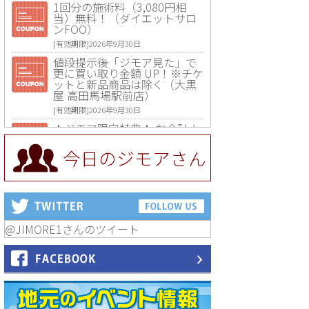
1回分の施術料（3,080円相
当）無料！（ダイエットサロ
ンFOO）
[有効期限]2026年9月30日
値段提示後「ジモア見た」で
更に買い取り金額 UP！※チケ
ットと新品商品は除く（大黒
屋 高田馬場駅前店）
[有効期限]2026年9月30日
★ジモア限定特典★ お会計よ
り全品5％OFF（ナチュラル＆
ハンドメイドショップ［マキ
今日のジモアさん
マキ］）
[有効期限]2026年9月30日まで
【ジモア限定①】初回割引 特
価 VIO脱毛11,000円⇒8,800円
（メンズ専門ワックス脱毛サ
ロン Mickle（ミックル））
@JIMORE1さんのツイート
[有効期限]2026年9月30日
【ジモア読者特典2】コース 3,
500円→3,000円（料理5品+2
時間飲み放題）（創作イタリ
アン Pia Cuore（ピアクオー
レ））