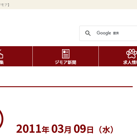
ジモア】
2011
03
09
年
月
日（水）