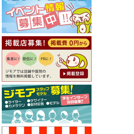
[有効期限]2026年9月30日
【ジモア読者特典1】料理全品
20％OFF ※18時以降（創作イ
タリアン Pia Cuore（ピアクオ
ーレ））
[有効期限]2026年9月30日
【ジモア限定②】初回割引 特
価 鼻毛脱毛 半額 2,200円⇒1,1
00円（メンズ専門ワックス脱
毛サロン Mickle（ミック
ル））
[有効期限]2026年9月30日
【ジモア限定特典①】まつ毛
カール 3,850円→ 2,750円（Pr
emiere（プルミエール））
[有効期限]2026年9月30日
焼き餃子 一皿サービス（餃子
酒場たっちゃん 西早稲田
店）
[有効期限]2026年9月30日