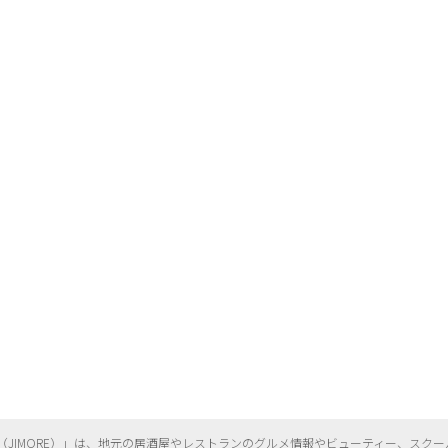
（
JIMORE）」は、地元の居酒屋やレストランのグルメ情報やビューティー、
スクー