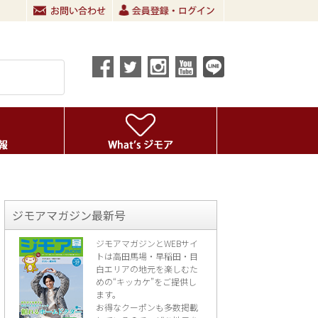
ジモアマガジン最新号
ジモアマガジンとWEBサイ
トは高田馬場・早稲田・目
白エリアの地元を楽し
むた
めの“キッカケ”をご提供し
ます。
お得なクーポンも多数掲載