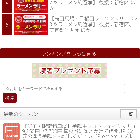
2 & ラーメン総選挙】 後援：新宿区 ほ
か
【高田馬場・早稲田ラーメンラリー202
3 & ラーメン総選挙】 後援：新宿区、
東京観光財団 ほか
ランキングをもっと見る
最新のクーポン
一覧
【ジモア限定特典②】美顔＋フォトフェイシャル )
9,350円→7,700円 真皮層に働きかけて代謝UP! 次
元の違う美顔をお試しください（Premiere（プル