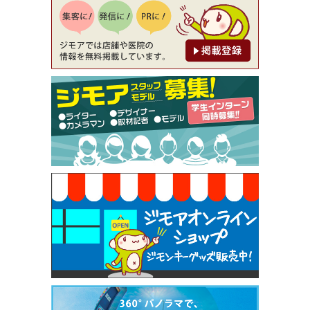
降（創作イタリアン Pia Cuore（ピアクオーレ））
[有効期限]2026年9月30日
【ジモア限定②】初回割引 特価 鼻毛脱毛 半額 2,2
00円⇒1,100円（メンズ専門ワックス脱毛サロン Mi
ckle（ミックル））
[有効期限]2026年9月30日
【ジモア限定特典①】まつ毛カール 3,850円→ 2,7
50円（Premiere（プルミエール））
[有効期限]2026年9月30日
焼き餃子 一皿サービス（餃子酒場たっちゃん 西
早稲田店）
[有効期限]2026年9月30日