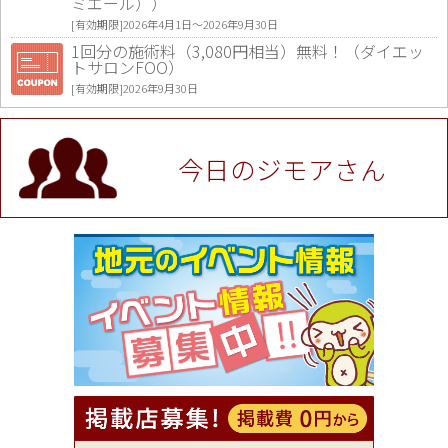
ミエール））
[有効期限]2026年4月1日〜2026年9月30日
1回分の施術料（3,080円相当）無料！（ダイエッ
トサロンFOO）
[有効期限]2026年9月30日
値段提示後「ジモア見た」で更に買い取り金額 U
P！※チケットと新品商品は除く（大黒屋 高田馬場
駅前店）
今日のジモアさん
[有効期限]2026年9月30日
★ジモア限定特典★ お会計より全品5％OFF（ナチ
ュラル＆ハンドメイドショップ［マキマキ］）
[有効期限]2026年9月30日まで
【ジモア限定①】初回割引 特価 VIO脱毛11,000円
⇒8,800円（メンズ専門ワックス脱毛サロン Mickle
（ミックル））
[有効期限]2026年9月30日
【ジモア読者特典2】コース 3,500円→3,000円（料
理5品+2時間飲み放題）（創作イタリアン Pia Cu
ore（ピアクオーレ））
[有効期限]2026年9月30日
【ジモア読者特典1】料理全品20％OFF ※18時以