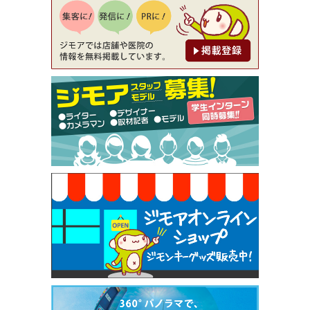
降（創作イタリアン Pia Cuore（ピアクオーレ））
[有効期限]2026年9月30日
【ジモア限定②】初回割引 特価 鼻毛脱毛 半額 2,2
00円⇒1,100円（メンズ専門ワックス脱毛サロン Mi
ckle（ミックル））
[有効期限]2026年9月30日
【ジモア限定特典①】まつ毛カール 3,850円→ 2,7
50円（Premiere（プルミエール））
[有効期限]2026年9月30日
焼き餃子 一皿サービス（餃子酒場たっちゃん 西
早稲田店）
[有効期限]2026年9月30日