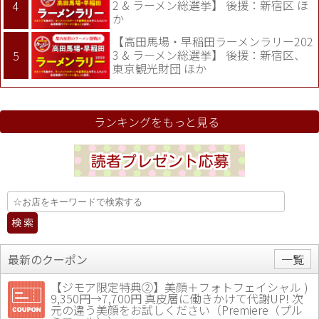
2 & ラーメン総選挙】 後援：新宿区 ほ
か
【高田馬場・早稲田ラーメンラリー202
3 & ラーメン総選挙】 後援：新宿区、
東京観光財団 ほか
ランキングをもっと見る
最新のクーポン
一覧
【ジモア限定特典②】美顔＋フォトフェイシャル )
9,350円→7,700円 真皮層に働きかけて代謝UP! 次
元の違う美顔をお試しください（Premiere（プル