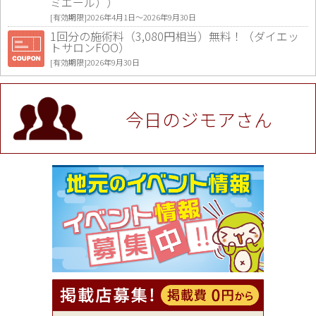
ミエール））
[有効期限]2026年4月1日〜2026年9月30日
1回分の施術料（3,080円相当）無料！（ダイエッ
トサロンFOO）
[有効期限]2026年9月30日
値段提示後「ジモア見た」で更に買い取り金額 U
P！※チケットと新品商品は除く（大黒屋 高田馬場
駅前店）
今日のジモアさん
[有効期限]2026年9月30日
★ジモア限定特典★ お会計より全品5％OFF（ナチ
ュラル＆ハンドメイドショップ［マキマキ］）
[有効期限]2026年9月30日まで
【ジモア限定①】初回割引 特価 VIO脱毛11,000円
⇒8,800円（メンズ専門ワックス脱毛サロン Mickle
（ミックル））
[有効期限]2026年9月30日
【ジモア読者特典2】コース 3,500円→3,000円（料
理5品+2時間飲み放題）（創作イタリアン Pia Cu
ore（ピアクオーレ））
[有効期限]2026年9月30日
【ジモア読者特典1】料理全品20％OFF ※18時以