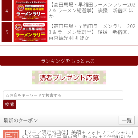
【高田馬場・早稲田ラーメンラリー202
2 & ラーメン総選挙】 後援：新宿区 ほ
か
【高田馬場・早稲田ラーメンラリー202
3 & ラーメン総選挙】 後援：新宿区、
東京観光財団 ほか
ランキングをもっと見る
最新のクーポン
一覧
【ジモア限定特典②】美顔＋フォトフェイシャル )
9,350円→7,700円 真皮層に働きかけて代謝UP! 次