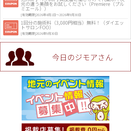
元の違う美顔をお試しください（Premiere（プル
ミエール））
[有効期限]2026年4月1日〜2026年9月30日
1回分の施術料（3,080円相当）無料！（ダイエッ
トサロンFOO）
[有効期限]2026年9月30日
値段提示後「ジモア見た」で更に買い取り金額 U
P！※チケットと新品商品は除く（大黒屋 高田馬場
駅前店）
今日のジモアさん
[有効期限]2026年9月30日
★ジモア限定特典★ お会計より全品5％OFF（ナチ
ュラル＆ハンドメイドショップ［マキマキ］）
[有効期限]2026年9月30日まで
【ジモア限定①】初回割引 特価 VIO脱毛11,000円
⇒8,800円（メンズ専門ワックス脱毛サロン Mickle
（ミックル））
[有効期限]2026年9月30日
【ジモア読者特典2】コース 3,500円→3,000円（料
理5品+2時間飲み放題）（創作イタリアン Pia Cu
ore（ピアクオーレ））
[有効期限]2026年9月30日