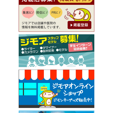
【ジモア読者特典1】料理全品20％OFF ※18時以
降（創作イタリアン Pia Cuore（ピアクオーレ））
[有効期限]2026年9月30日
【ジモア限定②】初回割引 特価 鼻毛脱毛 半額 2,2
00円⇒1,100円（メンズ専門ワックス脱毛サロン Mi
ckle（ミックル））
[有効期限]2026年9月30日
【ジモア限定特典①】まつ毛カール 3,850円→ 2,7
50円（Premiere（プルミエール））
[有効期限]2026年9月30日
焼き餃子 一皿サービス（餃子酒場たっちゃん 西
早稲田店）
[有効期限]2026年9月30日