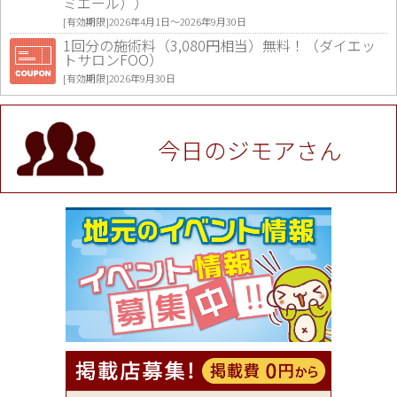
ミエール））
[有効期限]2026年4月1日〜2026年9月30日
1回分の施術料（3,080円相当）無料！（ダイエッ
トサロンFOO）
[有効期限]2026年9月30日
値段提示後「ジモア見た」で更に買い取り金額 U
P！※チケットと新品商品は除く（大黒屋 高田馬場
駅前店）
今日のジモアさん
[有効期限]2026年9月30日
★ジモア限定特典★ お会計より全品5％OFF（ナチ
ュラル＆ハンドメイドショップ［マキマキ］）
[有効期限]2026年9月30日まで
【ジモア限定①】初回割引 特価 VIO脱毛11,000円
⇒8,800円（メンズ専門ワックス脱毛サロン Mickle
（ミックル））
[有効期限]2026年9月30日
【ジモア読者特典2】コース 3,500円→3,000円（料
理5品+2時間飲み放題）（創作イタリアン Pia Cu
ore（ピアクオーレ））
[有効期限]2026年9月30日
【ジモア読者特典1】料理全品20％OFF ※18時以