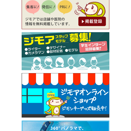
降（創作イタリアン Pia Cuore（ピアクオーレ））
[有効期限]2026年9月30日
【ジモア限定②】初回割引 特価 鼻毛脱毛 半額 2,2
00円⇒1,100円（メンズ専門ワックス脱毛サロン Mi
ckle（ミックル））
[有効期限]2026年9月30日
【ジモア限定特典①】まつ毛カール 3,850円→ 2,7
50円（Premiere（プルミエール））
[有効期限]2026年9月30日
焼き餃子 一皿サービス（餃子酒場たっちゃん 西
早稲田店）
[有効期限]2026年9月30日