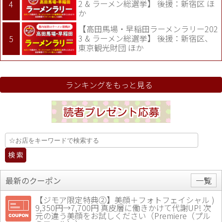
2 & ラーメン総選挙】 後援：新宿区 ほ
か
【高田馬場・早稲田ラーメンラリー202
3 & ラーメン総選挙】 後援：新宿区、
東京観光財団 ほか
ランキングをもっと見る
最新のクーポン
一覧
【ジモア限定特典②】美顔＋フォトフェイシャル )
9,350円→7,700円 真皮層に働きかけて代謝UP! 次
元の違う美顔をお試しください（Premiere（プル