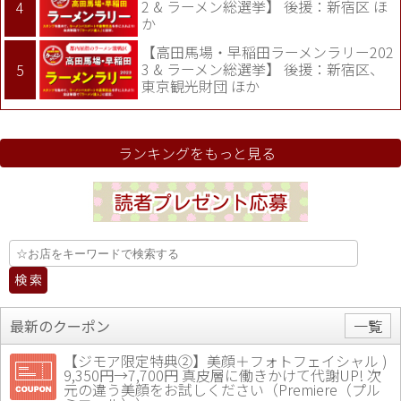
2 & ラーメン総選挙】 後援：新宿区 ほ
か
【高田馬場・早稲田ラーメンラリー202
3 & ラーメン総選挙】 後援：新宿区、
東京観光財団 ほか
ランキングをもっと見る
最新のクーポン
一覧
【ジモア限定特典②】美顔＋フォトフェイシャル )
9,350円→7,700円 真皮層に働きかけて代謝UP! 次
元の違う美顔をお試しください（Premiere（プル