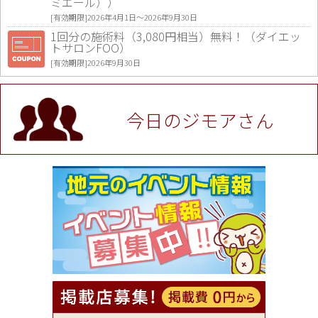
ミエール））
[有効期限]2026年4月1日〜2026年9月30日
1回分の施術料（3,080円相当）無料！（ダイエッ
トサロンFOO）
[有効期限]2026年9月30日
値段提示後「ジモア見た」で更に買い取り金額 U
P！※チケットと新品商品は除く（大黒屋 高田馬場
駅前店）
今日のジモアさん
[有効期限]2026年9月30日
★ジモア限定特典★ お会計より全品5％OFF（ナチ
ュラル＆ハンドメイドショップ［マキマキ］）
[有効期限]2026年9月30日まで
【ジモア限定①】初回割引 特価 VIO脱毛11,000円
⇒8,800円（メンズ専門ワックス脱毛サロン Mickle
（ミックル））
[有効期限]2026年9月30日
【ジモア読者特典2】コース 3,500円→3,000円（料
理5品+2時間飲み放題）（創作イタリアン Pia Cu
ore（ピアクオーレ））
[有効期限]2026年9月30日
【ジモア読者特典1】料理全品20％OFF ※18時以