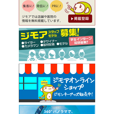
降（創作イタリアン Pia Cuore（ピアクオーレ））
[有効期限]2026年9月30日
【ジモア限定②】初回割引 特価 鼻毛脱毛 半額 2,2
00円⇒1,100円（メンズ専門ワックス脱毛サロン Mi
ckle（ミックル））
[有効期限]2026年9月30日
【ジモア限定特典①】まつ毛カール 3,850円→ 2,7
50円（Premiere（プルミエール））
[有効期限]2026年9月30日
焼き餃子 一皿サービス（餃子酒場たっちゃん 西
早稲田店）
[有効期限]2026年9月30日