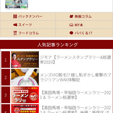
人気記事ランキング
ジモア【ラーメンスタンプラリー&総選
挙2020】
メンズVIO脱毛!? 嬉し恥ずかし衝撃のブ
ラジリアンWAX体験記
【高田馬場・早稲田ラーメンラリー202
1 & ラーメン総選挙】
【高田馬場・早稲田ラーメンラリー202
2 & ラーメン総選挙】 後援：新宿区 ほ