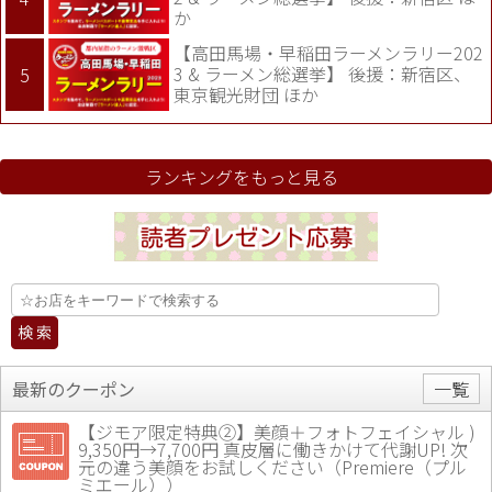
か
【高田馬場・早稲田ラーメンラリー202
3 & ラーメン総選挙】 後援：新宿区、
東京観光財団 ほか
ランキングをもっと見る
最新のクーポン
一覧
【ジモア限定特典②】美顔＋フォトフェイシャル )
9,350円→7,700円 真皮層に働きかけて代謝UP! 次
元の違う美顔をお試しください（Premiere（プル
ミエール））