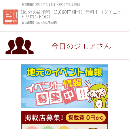
[有効期限]2026年4月1日〜2026年9月30日
1回分の施術料（3,080円相当）無料！（ダイエッ
トサロンFOO）
[有効期限]2026年9月30日
値段提示後「ジモア見た」で更に買い取り金額 U
P！※チケットと新品商品は除く（大黒屋 高田馬場
駅前店）
今日のジモアさん
[有効期限]2026年9月30日
★ジモア限定特典★ お会計より全品5％OFF（ナチ
ュラル＆ハンドメイドショップ［マキマキ］）
[有効期限]2026年9月30日まで
【ジモア限定①】初回割引 特価 VIO脱毛11,000円
⇒8,800円（メンズ専門ワックス脱毛サロン Mickle
（ミックル））
[有効期限]2026年9月30日
【ジモア読者特典2】コース 3,500円→3,000円（料
理5品+2時間飲み放題）（創作イタリアン Pia Cu
ore（ピアクオーレ））
[有効期限]2026年9月30日
【ジモア読者特典1】料理全品20％OFF ※18時以
降（創作イタリアン Pia Cuore（ピアクオーレ））