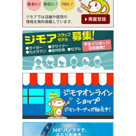
[有効期限]2026年9月30日
【ジモア限定②】初回割引 特価 鼻毛脱毛 半額 2,2
00円⇒1,100円（メンズ専門ワックス脱毛サロン Mi
ckle（ミックル））
[有効期限]2026年9月30日
【ジモア限定特典①】まつ毛カール 3,850円→ 2,7
50円（Premiere（プルミエール））
[有効期限]2026年9月30日
焼き餃子 一皿サービス（餃子酒場たっちゃん 西
早稲田店）
[有効期限]2026年9月30日