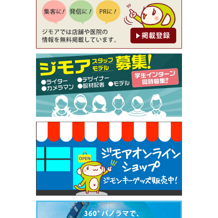
降（創作イタリアン Pia Cuore（ピアクオーレ））
[有効期限]2026年9月30日
【ジモア限定②】初回割引 特価 鼻毛脱毛 半額 2,2
00円⇒1,100円（メンズ専門ワックス脱毛サロン Mi
ckle（ミックル））
[有効期限]2026年9月30日
【ジモア限定特典①】まつ毛カール 3,850円→ 2,7
50円（Premiere（プルミエール））
[有効期限]2026年9月30日
焼き餃子 一皿サービス（餃子酒場たっちゃん 西
早稲田店）
[有効期限]2026年9月30日