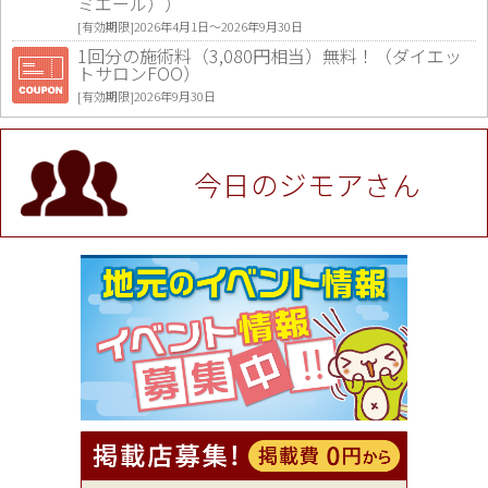
ミエール））
[有効期限]2026年4月1日〜2026年9月30日
1回分の施術料（3,080円相当）無料！（ダイエッ
トサロンFOO）
[有効期限]2026年9月30日
値段提示後「ジモア見た」で更に買い取り金額 U
P！※チケットと新品商品は除く（大黒屋 高田馬場
駅前店）
今日のジモアさん
[有効期限]2026年9月30日
★ジモア限定特典★ お会計より全品5％OFF（ナチ
ュラル＆ハンドメイドショップ［マキマキ］）
[有効期限]2026年9月30日まで
【ジモア限定①】初回割引 特価 VIO脱毛11,000円
⇒8,800円（メンズ専門ワックス脱毛サロン Mickle
（ミックル））
[有効期限]2026年9月30日
【ジモア読者特典2】コース 3,500円→3,000円（料
理5品+2時間飲み放題）（創作イタリアン Pia Cu
ore（ピアクオーレ））
[有効期限]2026年9月30日
【ジモア読者特典1】料理全品20％OFF ※18時以