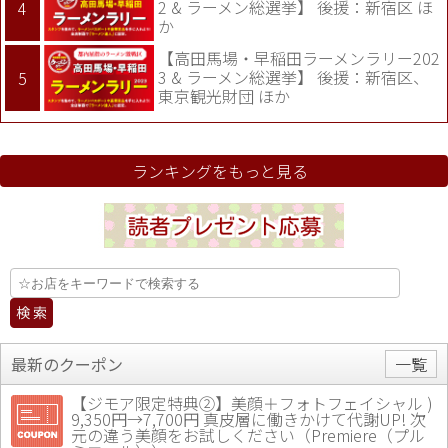
2 & ラーメン総選挙】 後援：新宿区 ほ
か
【高田馬場・早稲田ラーメンラリー202
3 & ラーメン総選挙】 後援：新宿区、
東京観光財団 ほか
ランキングをもっと見る
最新のクーポン
一覧
【ジモア限定特典②】美顔＋フォトフェイシャル )
9,350円→7,700円 真皮層に働きかけて代謝UP! 次
元の違う美顔をお試しください（Premiere（プル