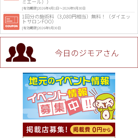
ミエール））
[有効期限]2026年4月1日〜2026年9月30日
1回分の施術料（3,080円相当）無料！（ダイエッ
トサロンFOO）
[有効期限]2026年9月30日
値段提示後「ジモア見た」で更に買い取り金額 U
P！※チケットと新品商品は除く（大黒屋 高田馬場
駅前店）
今日のジモアさん
[有効期限]2026年9月30日
★ジモア限定特典★ お会計より全品5％OFF（ナチ
ュラル＆ハンドメイドショップ［マキマキ］）
[有効期限]2026年9月30日まで
【ジモア限定①】初回割引 特価 VIO脱毛11,000円
⇒8,800円（メンズ専門ワックス脱毛サロン Mickle
（ミックル））
[有効期限]2026年9月30日
【ジモア読者特典2】コース 3,500円→3,000円（料
理5品+2時間飲み放題）（創作イタリアン Pia Cu
ore（ピアクオーレ））
[有効期限]2026年9月30日
【ジモア読者特典1】料理全品20％OFF ※18時以