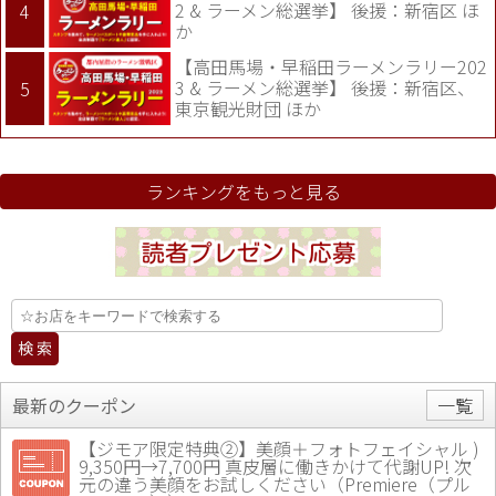
2 & ラーメン総選挙】 後援：新宿区 ほ
か
【高田馬場・早稲田ラーメンラリー202
3 & ラーメン総選挙】 後援：新宿区、
東京観光財団 ほか
ランキングをもっと見る
最新のクーポン
一覧
【ジモア限定特典②】美顔＋フォトフェイシャル )
9,350円→7,700円 真皮層に働きかけて代謝UP! 次
元の違う美顔をお試しください（Premiere（プル