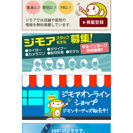
降（創作イタリアン Pia Cuore（ピアクオーレ））
[有効期限]2026年9月30日
【ジモア限定②】初回割引 特価 鼻毛脱毛 半額 2,2
00円⇒1,100円（メンズ専門ワックス脱毛サロン Mi
ckle（ミックル））
[有効期限]2026年9月30日
【ジモア限定特典①】まつ毛カール 3,850円→ 2,7
50円（Premiere（プルミエール））
[有効期限]2026年9月30日
焼き餃子 一皿サービス（餃子酒場たっちゃん 西
早稲田店）
[有効期限]2026年9月30日