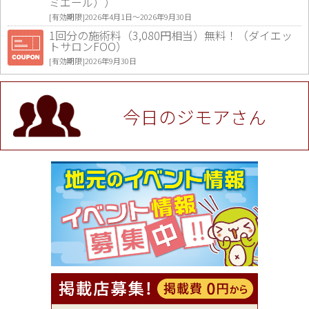
ミエール））
[有効期限]2026年4月1日〜2026年9月30日
1回分の施術料（3,080円相当）無料！（ダイエッ
トサロンFOO）
[有効期限]2026年9月30日
値段提示後「ジモア見た」で更に買い取り金額 U
P！※チケットと新品商品は除く（大黒屋 高田馬場
駅前店）
今日のジモアさん
[有効期限]2026年9月30日
★ジモア限定特典★ お会計より全品5％OFF（ナチ
ュラル＆ハンドメイドショップ［マキマキ］）
[有効期限]2026年9月30日まで
【ジモア限定①】初回割引 特価 VIO脱毛11,000円
⇒8,800円（メンズ専門ワックス脱毛サロン Mickle
（ミックル））
[有効期限]2026年9月30日
【ジモア読者特典2】コース 3,500円→3,000円（料
理5品+2時間飲み放題）（創作イタリアン Pia Cu
ore（ピアクオーレ））
[有効期限]2026年9月30日
【ジモア読者特典1】料理全品20％OFF ※18時以