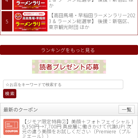
か
【高田馬場・早稲田ラーメンラリー202
3 & ラーメン総選挙】 後援：新宿区、
東京観光財団 ほか
ランキングをもっと見る
最新のクーポン
一覧
【ジモア限定特典②】美顔＋フォトフェイシャル )
9,350円→7,700円 真皮層に働きかけて代謝UP! 次
元の違う美顔をお試しください（Premiere（プル
ミエール））