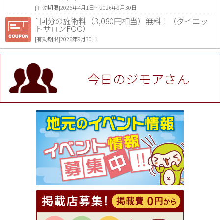
[有効期限]2026年4月1日〜2026年9月30日
1回分の施術料（3,080円相当）無料！（ダイエッ
トサロンFOO）
[有効期限]2026年9月30日
値段提示後「ジモア見た」で更に買い取り金額 U
P！※チケットと新品商品は除く（大黒屋 高田馬場
駅前店）
今日のジモアさん
[有効期限]2026年9月30日
★ジモア限定特典★ お会計より全品5％OFF（ナチ
ュラル＆ハンドメイドショップ［マキマキ］）
[有効期限]2026年9月30日まで
【ジモア限定①】初回割引 特価 VIO脱毛11,000円
⇒8,800円（メンズ専門ワックス脱毛サロン Mickle
（ミックル））
[有効期限]2026年9月30日
【ジモア読者特典2】コース 3,500円→3,000円（料
理5品+2時間飲み放題）（創作イタリアン Pia Cu
ore（ピアクオーレ））
[有効期限]2026年9月30日
【ジモア読者特典1】料理全品20％OFF ※18時以
降（創作イタリアン Pia Cuore（ピアクオーレ））