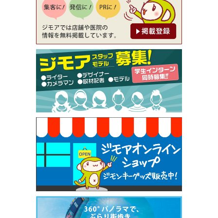
[有効期限]2026年9月30日
【ジモア限定②】初回割引 特価 鼻毛脱毛 半額 2,2
00円⇒1,100円（メンズ専門ワックス脱毛サロン Mi
ckle（ミックル））
[有効期限]2026年9月30日
【ジモア限定特典①】まつ毛カール 3,850円→ 2,7
50円（Premiere（プルミエール））
[有効期限]2026年9月30日
焼き餃子 一皿サービス（餃子酒場たっちゃん 西
早稲田店）
[有効期限]2026年9月30日