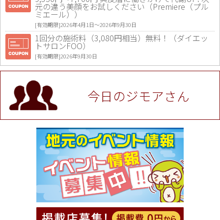
元の違う美顔をお試しください（Premiere（プル
ミエール））
[有効期限]2026年4月1日〜2026年9月30日
1回分の施術料（3,080円相当）無料！（ダイエッ
トサロンFOO）
[有効期限]2026年9月30日
値段提示後「ジモア見た」で更に買い取り金額 U
P！※チケットと新品商品は除く（大黒屋 高田馬場
駅前店）
今日のジモアさん
[有効期限]2026年9月30日
★ジモア限定特典★ お会計より全品5％OFF（ナチ
ュラル＆ハンドメイドショップ［マキマキ］）
[有効期限]2026年9月30日まで
【ジモア限定①】初回割引 特価 VIO脱毛11,000円
⇒8,800円（メンズ専門ワックス脱毛サロン Mickle
（ミックル））
[有効期限]2026年9月30日
【ジモア読者特典2】コース 3,500円→3,000円（料
理5品+2時間飲み放題）（創作イタリアン Pia Cu
ore（ピアクオーレ））
[有効期限]2026年9月30日