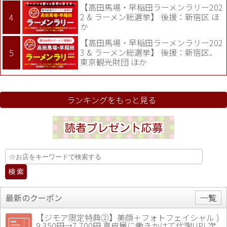
【高田馬場・早稲田ラーメンラリー202
2 & ラーメン総選挙】 後援：新宿区 ほ
か
【高田馬場・早稲田ラーメンラリー202
3 & ラーメン総選挙】 後援：新宿区、
東京観光財団 ほか
ランキングをもっと見る
最新のクーポン
一覧
【ジモア限定特典②】美顔＋フォトフェイシャル )
9,350円→7,700円 真皮層に働きかけて代謝UP! 次