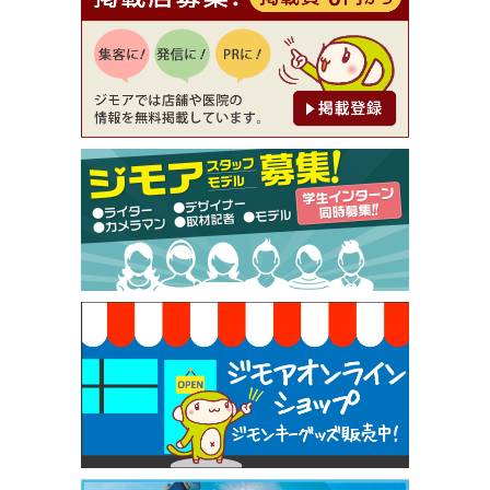
【ジモア読者特典1】料理全品20％OFF ※18時以
降（創作イタリアン Pia Cuore（ピアクオーレ））
[有効期限]2026年9月30日
【ジモア限定②】初回割引 特価 鼻毛脱毛 半額 2,2
00円⇒1,100円（メンズ専門ワックス脱毛サロン Mi
ckle（ミックル））
[有効期限]2026年9月30日
【ジモア限定特典①】まつ毛カール 3,850円→ 2,7
50円（Premiere（プルミエール））
[有効期限]2026年9月30日
焼き餃子 一皿サービス（餃子酒場たっちゃん 西
早稲田店）
[有効期限]2026年9月30日