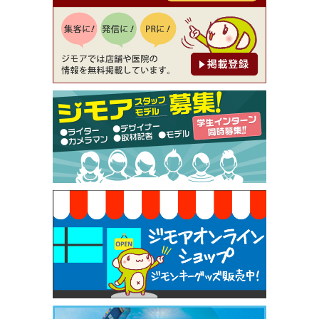
【ジモア読者特典1】料理全品20％OFF ※18時以
降（創作イタリアン Pia Cuore（ピアクオーレ））
[有効期限]2026年9月30日
【ジモア限定②】初回割引 特価 鼻毛脱毛 半額 2,2
00円⇒1,100円（メンズ専門ワックス脱毛サロン Mi
ckle（ミックル））
[有効期限]2026年9月30日
【ジモア限定特典①】まつ毛カール 3,850円→ 2,7
50円（Premiere（プルミエール））
[有効期限]2026年9月30日
焼き餃子 一皿サービス（餃子酒場たっちゃん 西
早稲田店）
[有効期限]2026年9月30日