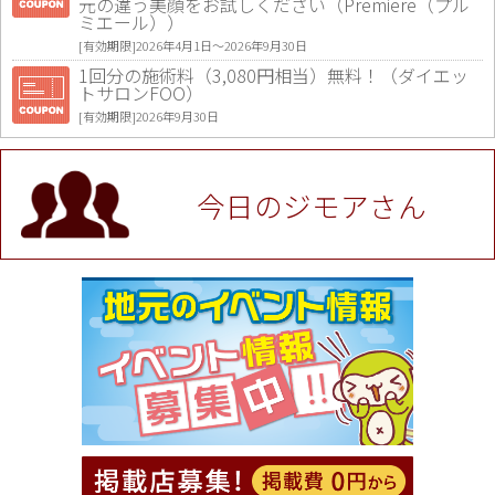
元の違う美顔をお試しください（Premiere（プル
ミエール））
[有効期限]2026年4月1日〜2026年9月30日
1回分の施術料（3,080円相当）無料！（ダイエッ
トサロンFOO）
[有効期限]2026年9月30日
値段提示後「ジモア見た」で更に買い取り金額 U
P！※チケットと新品商品は除く（大黒屋 高田馬場
駅前店）
今日のジモアさん
[有効期限]2026年9月30日
★ジモア限定特典★ お会計より全品5％OFF（ナチ
ュラル＆ハンドメイドショップ［マキマキ］）
[有効期限]2026年9月30日まで
【ジモア限定①】初回割引 特価 VIO脱毛11,000円
⇒8,800円（メンズ専門ワックス脱毛サロン Mickle
（ミックル））
[有効期限]2026年9月30日
【ジモア読者特典2】コース 3,500円→3,000円（料
理5品+2時間飲み放題）（創作イタリアン Pia Cu
ore（ピアクオーレ））
[有効期限]2026年9月30日