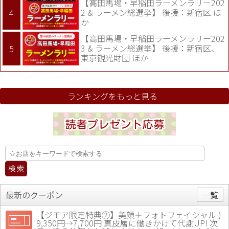
【高田馬場・早稲田ラーメンラリー202
2 & ラーメン総選挙】 後援：新宿区 ほ
か
【高田馬場・早稲田ラーメンラリー202
3 & ラーメン総選挙】 後援：新宿区、
東京観光財団 ほか
ランキングをもっと見る
最新のクーポン
一覧
【ジモア限定特典②】美顔＋フォトフェイシャル )
9,350円→7,700円 真皮層に働きかけて代謝UP! 次