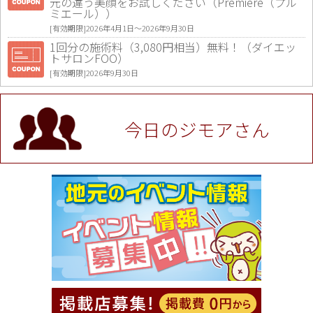
元の違う美顔をお試しください（Premiere（プル
ミエール））
[有効期限]2026年4月1日〜2026年9月30日
1回分の施術料（3,080円相当）無料！（ダイエッ
トサロンFOO）
[有効期限]2026年9月30日
値段提示後「ジモア見た」で更に買い取り金額 U
P！※チケットと新品商品は除く（大黒屋 高田馬場
駅前店）
今日のジモアさん
[有効期限]2026年9月30日
★ジモア限定特典★ お会計より全品5％OFF（ナチ
ュラル＆ハンドメイドショップ［マキマキ］）
[有効期限]2026年9月30日まで
【ジモア限定①】初回割引 特価 VIO脱毛11,000円
⇒8,800円（メンズ専門ワックス脱毛サロン Mickle
（ミックル））
[有効期限]2026年9月30日
【ジモア読者特典2】コース 3,500円→3,000円（料
理5品+2時間飲み放題）（創作イタリアン Pia Cu
ore（ピアクオーレ））
[有効期限]2026年9月30日