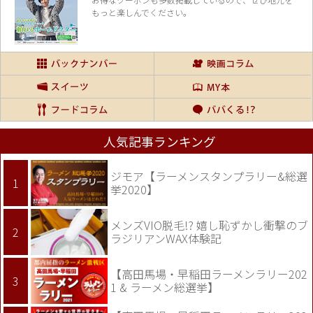
もっと楽しんでください。
人気記事ランキング
ジモア【ラーメンスタンプラリー&総選
挙2020】
メンズVIO脱毛!? 嬉し恥ずかし衝撃のブ
ラジリアンWAX体験記
【高田馬場・早稲田ラーメンラリー202
1 & ラーメン総選挙】