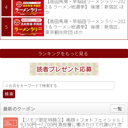
【高田馬場・早稲田ラーメンラリー202
2 & ラーメン総選挙】 後援：新宿区 ほ
か
【高田馬場・早稲田ラーメンラリー202
3 & ラーメン総選挙】 後援：新宿区、
東京観光財団 ほか
ランキングをもっと見る
最新のクーポン
一覧
【ジモア限定特典②】美顔＋フォトフェイシャル )
9,350円→7,700円 真皮層に働きかけて代謝UP! 次