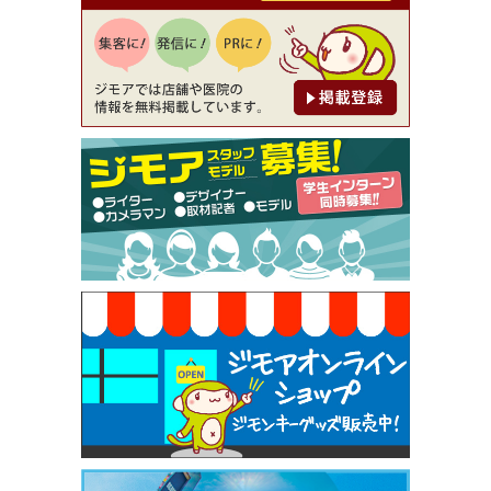
【ジモア読者特典1】料理全品20％OFF ※18時以
降（創作イタリアン Pia Cuore（ピアクオーレ））
[有効期限]2026年9月30日
【ジモア限定②】初回割引 特価 鼻毛脱毛 半額 2,2
00円⇒1,100円（メンズ専門ワックス脱毛サロン Mi
ckle（ミックル））
[有効期限]2026年9月30日
【ジモア限定特典①】まつ毛カール 3,850円→ 2,7
50円（Premiere（プルミエール））
[有効期限]2026年9月30日
焼き餃子 一皿サービス（餃子酒場たっちゃん 西
早稲田店）
[有効期限]2026年9月30日