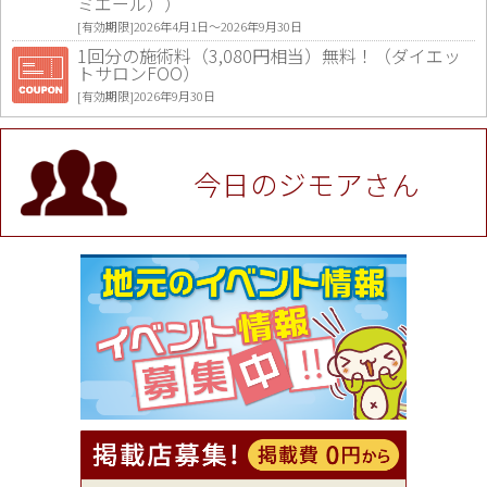
ミエール））
[有効期限]2026年4月1日〜2026年9月30日
1回分の施術料（3,080円相当）無料！（ダイエッ
トサロンFOO）
[有効期限]2026年9月30日
値段提示後「ジモア見た」で更に買い取り金額 U
P！※チケットと新品商品は除く（大黒屋 高田馬場
駅前店）
今日のジモアさん
[有効期限]2026年9月30日
★ジモア限定特典★ お会計より全品5％OFF（ナチ
ュラル＆ハンドメイドショップ［マキマキ］）
[有効期限]2026年9月30日まで
【ジモア限定①】初回割引 特価 VIO脱毛11,000円
⇒8,800円（メンズ専門ワックス脱毛サロン Mickle
（ミックル））
[有効期限]2026年9月30日
【ジモア読者特典2】コース 3,500円→3,000円（料
理5品+2時間飲み放題）（創作イタリアン Pia Cu
ore（ピアクオーレ））
[有効期限]2026年9月30日
【ジモア読者特典1】料理全品20％OFF ※18時以