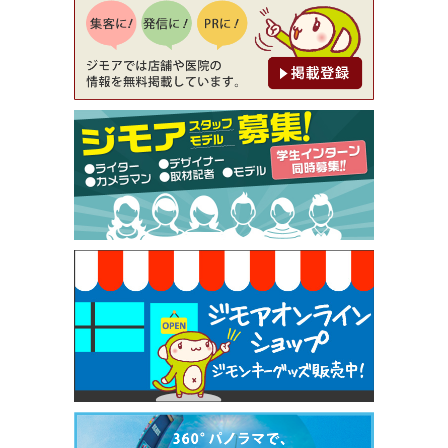
降（創作イタリアン Pia Cuore（ピアクオーレ））
[有効期限]2026年9月30日
【ジモア限定②】初回割引 特価 鼻毛脱毛 半額 2,2
00円⇒1,100円（メンズ専門ワックス脱毛サロン Mi
ckle（ミックル））
[有効期限]2026年9月30日
【ジモア限定特典①】まつ毛カール 3,850円→ 2,7
50円（Premiere（プルミエール））
[有効期限]2026年9月30日
焼き餃子 一皿サービス（餃子酒場たっちゃん 西
早稲田店）
[有効期限]2026年9月30日