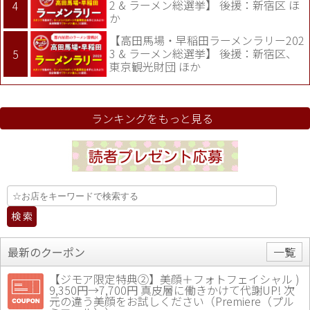
2 & ラーメン総選挙】 後援：新宿区 ほ
か
【高田馬場・早稲田ラーメンラリー202
3 & ラーメン総選挙】 後援：新宿区、
東京観光財団 ほか
ランキングをもっと見る
最新のクーポン
一覧
【ジモア限定特典②】美顔＋フォトフェイシャル )
9,350円→7,700円 真皮層に働きかけて代謝UP! 次
元の違う美顔をお試しください（Premiere（プル