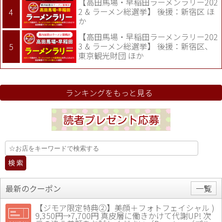
【高田馬場・早稲田ラーメンラリー202
2 & ラーメン総選挙】 後援：新宿区 ほ
か
【高田馬場・早稲田ラーメンラリー202
3 & ラーメン総選挙】 後援：新宿区、
東京観光財団 ほか
ランキングをもっと見る
最新のクーポン
一覧
【ジモア限定特典②】美顔＋フォトフェイシャル )
9,350円→7,700円 真皮層に働きかけて代謝UP! 次