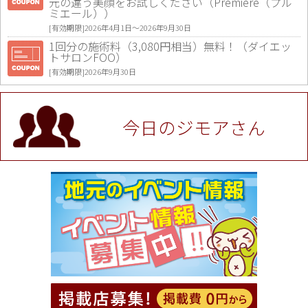
元の違う美顔をお試しください（Premiere（プル
ミエール））
[有効期限]2026年4月1日〜2026年9月30日
1回分の施術料（3,080円相当）無料！（ダイエッ
トサロンFOO）
[有効期限]2026年9月30日
値段提示後「ジモア見た」で更に買い取り金額 U
P！※チケットと新品商品は除く（大黒屋 高田馬場
駅前店）
今日のジモアさん
[有効期限]2026年9月30日
★ジモア限定特典★ お会計より全品5％OFF（ナチ
ュラル＆ハンドメイドショップ［マキマキ］）
[有効期限]2026年9月30日まで
【ジモア限定①】初回割引 特価 VIO脱毛11,000円
⇒8,800円（メンズ専門ワックス脱毛サロン Mickle
（ミックル））
[有効期限]2026年9月30日
【ジモア読者特典2】コース 3,500円→3,000円（料
理5品+2時間飲み放題）（創作イタリアン Pia Cu
ore（ピアクオーレ））
[有効期限]2026年9月30日