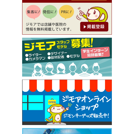
【ジモア読者特典1】料理全品20％OFF ※18時以
降（創作イタリアン Pia Cuore（ピアクオーレ））
[有効期限]2026年9月30日
【ジモア限定②】初回割引 特価 鼻毛脱毛 半額 2,2
00円⇒1,100円（メンズ専門ワックス脱毛サロン Mi
ckle（ミックル））
[有効期限]2026年9月30日
【ジモア限定特典①】まつ毛カール 3,850円→ 2,7
50円（Premiere（プルミエール））
[有効期限]2026年9月30日
焼き餃子 一皿サービス（餃子酒場たっちゃん 西
早稲田店）
[有効期限]2026年9月30日