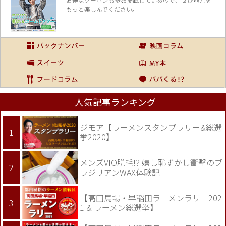
もっと楽しんでください。
人気記事ランキング
ジモア【ラーメンスタンプラリー&総選
挙2020】
メンズVIO脱毛!? 嬉し恥ずかし衝撃のブ
ラジリアンWAX体験記
【高田馬場・早稲田ラーメンラリー202
1 & ラーメン総選挙】