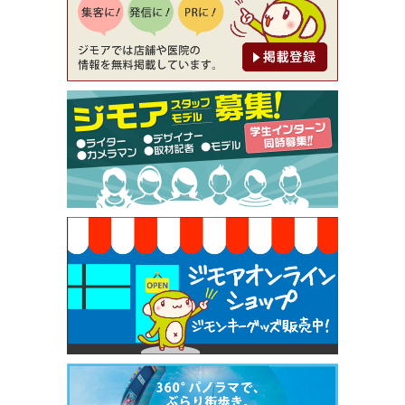
[有効期限]2026年9月30日
【ジモア限定②】初回割引 特価 鼻毛脱毛 半額 2,2
00円⇒1,100円（メンズ専門ワックス脱毛サロン Mi
ckle（ミックル））
[有効期限]2026年9月30日
【ジモア限定特典①】まつ毛カール 3,850円→ 2,7
50円（Premiere（プルミエール））
[有効期限]2026年9月30日
焼き餃子 一皿サービス（餃子酒場たっちゃん 西
早稲田店）
[有効期限]2026年9月30日