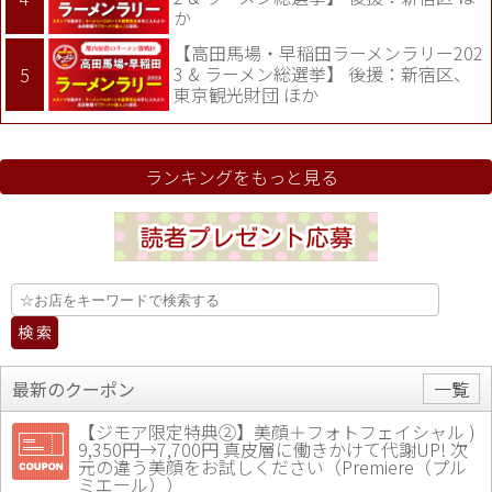
か
【高田馬場・早稲田ラーメンラリー202
3 & ラーメン総選挙】 後援：新宿区、
東京観光財団 ほか
ランキングをもっと見る
最新のクーポン
一覧
【ジモア限定特典②】美顔＋フォトフェイシャル )
9,350円→7,700円 真皮層に働きかけて代謝UP! 次
元の違う美顔をお試しください（Premiere（プル
ミエール））