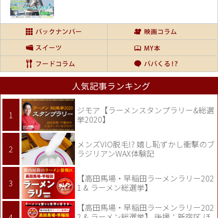
人気記事ランキング
ジモア【ラーメンスタンプラリー&総選
挙2020】
メンズVIO脱毛!? 嬉し恥ずかし衝撃のブ
ラジリアンWAX体験記
【高田馬場・早稲田ラーメンラリー202
1 & ラーメン総選挙】
【高田馬場・早稲田ラーメンラリー202
2 & ラーメン総選挙】 後援：新宿区 ほ