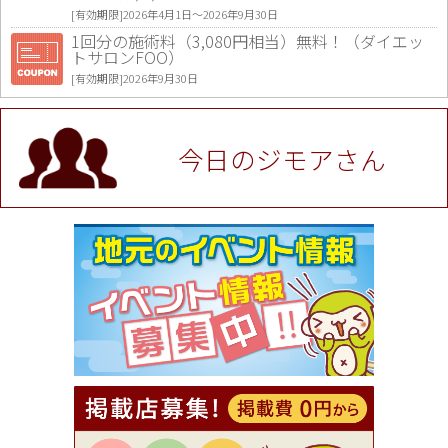
[有効期限]2026年4月1日〜2026年9月30日
1回分の施術料（3,080円相当）無料！（ダイエッ
トサロンFOO）
[有効期限]2026年9月30日
値段提示後「ジモア見た」で更に買い取り金額 U
P！※チケットと新品商品は除く（大黒屋 高田馬場
駅前店）
今日のジモアさん
[有効期限]2026年9月30日
★ジモア限定特典★ お会計より全品5％OFF（ナチ
ュラル＆ハンドメイドショップ［マキマキ］）
[有効期限]2026年9月30日まで
【ジモア限定①】初回割引 特価 VIO脱毛11,000円
⇒8,800円（メンズ専門ワックス脱毛サロン Mickle
（ミックル））
[有効期限]2026年9月30日
【ジモア読者特典2】コース 3,500円→3,000円（料
理5品+2時間飲み放題）（創作イタリアン Pia Cu
ore（ピアクオーレ））
[有効期限]2026年9月30日
【ジモア読者特典1】料理全品20％OFF ※18時以
降（創作イタリアン Pia Cuore（ピアクオーレ））