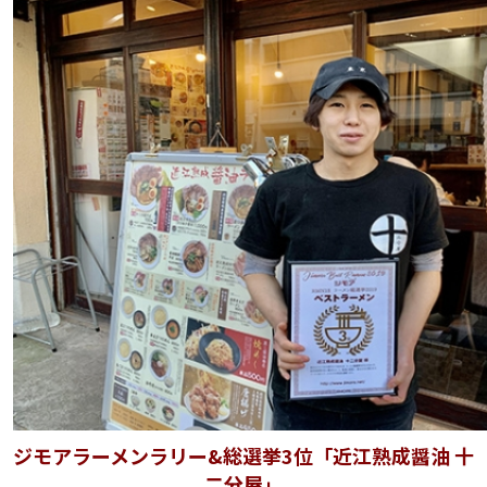
ジモアラーメンラリー&総選挙3位「近江熟成醤油 十
二分屋」