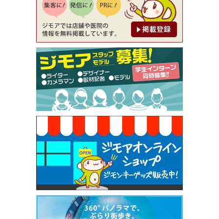
[有効期限]2026年9月30日
【ジモア限定②】初回割引 特価 鼻毛脱毛 半額 2,2
00円⇒1,100円（メンズ専門ワックス脱毛サロン Mi
ckle（ミックル））
[有効期限]2026年9月30日
【ジモア限定特典①】まつ毛カール 3,850円→ 2,7
50円（Premiere（プルミエール））
[有効期限]2026年9月30日
焼き餃子 一皿サービス（餃子酒場たっちゃん 西
早稲田店）
[有効期限]2026年9月30日