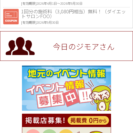
[有効期限]2026年4月1日〜2026年9月30日
1回分の施術料（3,080円相当）無料！（ダイエッ
トサロンFOO）
[有効期限]2026年9月30日
値段提示後「ジモア見た」で更に買い取り金額 U
P！※チケットと新品商品は除く（大黒屋 高田馬場
駅前店）
今日のジモアさん
[有効期限]2026年9月30日
★ジモア限定特典★ お会計より全品5％OFF（ナチ
ュラル＆ハンドメイドショップ［マキマキ］）
[有効期限]2026年9月30日まで
【ジモア限定①】初回割引 特価 VIO脱毛11,000円
⇒8,800円（メンズ専門ワックス脱毛サロン Mickle
（ミックル））
[有効期限]2026年9月30日
【ジモア読者特典2】コース 3,500円→3,000円（料
理5品+2時間飲み放題）（創作イタリアン Pia Cu
ore（ピアクオーレ））
[有効期限]2026年9月30日
【ジモア読者特典1】料理全品20％OFF ※18時以
降（創作イタリアン Pia Cuore（ピアクオーレ））