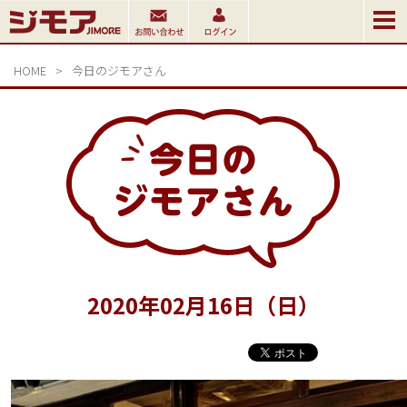
HOME
>
今日のジモアさん
2020
年
02
月
16
日（日）