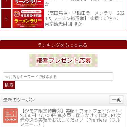
か
【高田馬場・早稲田ラーメンラリー202
3 & ラーメン総選挙】 後援：新宿区、
東京観光財団 ほか
ランキングをもっと見る
最新のクーポン
一覧
【ジモア限定特典②】美顔＋フォトフェイシャル )
9,350円→7,700円 真皮層に働きかけて代謝UP! 次
元の違う美顔をお試しください（Premiere（プル
ミエール））