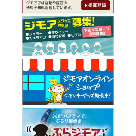
【ジモア限定②】初回割引 特価 鼻毛脱毛 半額 2,2
00円⇒1,100円（メンズ専門ワックス脱毛サロン Mi
ckle（ミックル））
[有効期限]2026年9月30日
【ジモア限定特典①】まつ毛カール 3,850円→ 2,7
50円（Premiere（プルミエール））
[有効期限]2026年9月30日
焼き餃子 一皿サービス（餃子酒場たっちゃん 西
早稲田店）
[有効期限]2026年9月30日