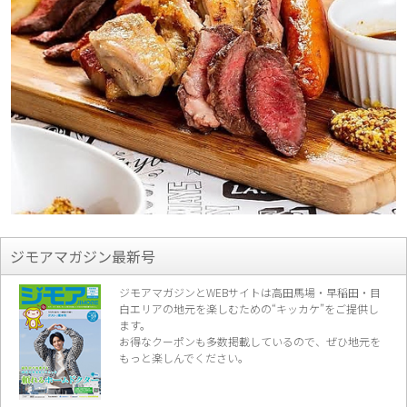
ジモアマガジン最新号
ジモアマガジンとWEBサイトは高田馬場・早稲田・目
白エリアの地元を楽し
むための“キッカケ”をご提供し
ます。
お得なクーポンも多数掲載しているので、
ぜひ地元を
もっと楽しんでください。