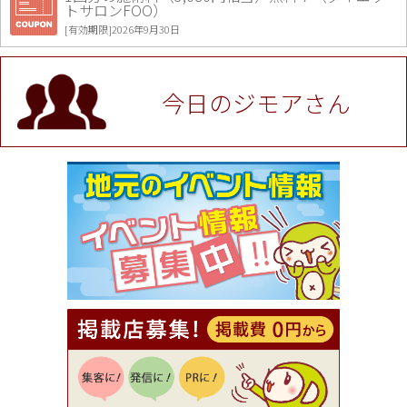
トサロンFOO）
[有効期限]2026年9月30日
値段提示後「ジモア見た」で更に買い取り金額 U
P！※チケットと新品商品は除く（大黒屋 高田馬場
駅前店）
今日のジモアさん
[有効期限]2026年9月30日
★ジモア限定特典★ お会計より全品5％OFF（ナチ
ュラル＆ハンドメイドショップ［マキマキ］）
[有効期限]2026年9月30日まで
【ジモア限定①】初回割引 特価 VIO脱毛11,000円
⇒8,800円（メンズ専門ワックス脱毛サロン Mickle
（ミックル））
[有効期限]2026年9月30日
【ジモア読者特典2】コース 3,500円→3,000円（料
理5品+2時間飲み放題）（創作イタリアン Pia Cu
ore（ピアクオーレ））
[有効期限]2026年9月30日
【ジモア読者特典1】料理全品20％OFF ※18時以
降（創作イタリアン Pia Cuore（ピアクオーレ））
[有効期限]2026年9月30日