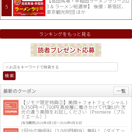
【高田馬場・早稲田ラーメンラリー202
3 & ラーメン総選挙】 後援：新宿区、
東京観光財団 ほか
ランキングをもっと見る
最新のクーポン
一覧
【ジモア限定特典②】美顔＋フォトフェイシャル )
9,350円→7,700円 真皮層に働きかけて代謝UP! 次
元の違う美顔をお試しください（Premiere（プル
ミエール））
[有効期限]2026年4月1日〜2026年9月30日
1回分の施術料（3,080円相当）無料！（ダイエッ