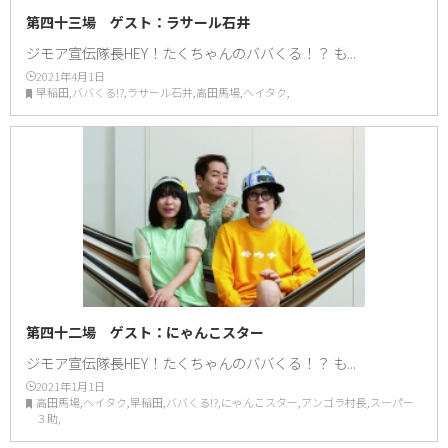
第四十三場 ゲスト：ラサール石井
ジモア宣伝隊長HEY！たくちゃんのババくる！？ も...
2021年4月1日
早稲田,ババくる!?,ラサール石井,高田馬場,ヘイタク,
第四十二場 ゲスト：にゃんこスター
ジモア宣伝隊長HEY！たくちゃんのババくる！？ も...
2021年1月1日
高田馬場,ヘイタク,早稲田,ババくる!?,にゃんこスター,アンゴラ村長,スーパー
３助,