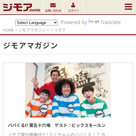
Powered by
Translate
HOME
>
ジモアマガジン
>
ヘイタク
ジモアマガジン
ババくる!? 第五十六場 ゲスト：ビックスモールン
ジモア宣伝隊長HEY！たくちゃんのババくる！？ 今...