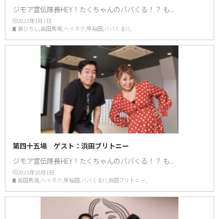
ジモア宣伝隊長HEY！たくちゃんのババくる！？ も...
2022年1月1日
猫ひろし,高田馬場,ヘイタク,早稲田,ババくる!?,
第四十五場 ゲスト：浜田ブリトニー
ジモア宣伝隊長HEY！たくちゃんのババくる！？ も...
2021年10月1日
高田馬場,ヘイタク,早稲田,ババくる!?,浜田ブリトニー,