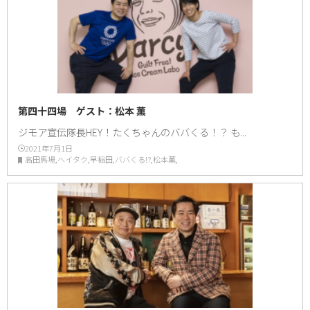
第四十四場 ゲスト：松本 薫
ジモア宣伝隊長HEY！たくちゃんのババくる！？ も...
2021年7月1日
高田馬場,ヘイタク,早稲田,ババくる!?,松本薫,