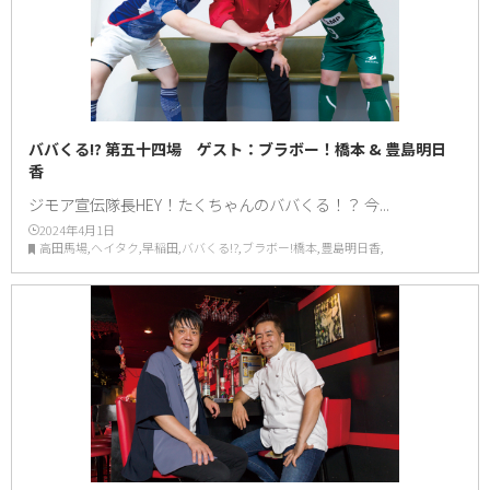
ババくる!? 第五十四場 ゲスト：ブラボー！橋本 & 豊島明日
香
ジモア宣伝隊長HEY！たくちゃんのババくる！？ 今...
2024年4月1日
高田馬場,ヘイタク,早稲田,ババくる!?,ブラボー!橋本,豊島明日香,