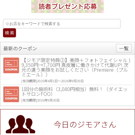
最新のクーポン
一覧
【ジモア限定特典②】美顔＋フォトフェイシャル )
9,350円→7,700円 真皮層に働きかけて代謝UP! 次
元の違う美顔をお試しください（Premiere（プル
ミエール））
[有効期限]2026年4月1日〜2026年9月30日
1回分の施術料（3,080円相当）無料！（ダイエッ
トサロンFOO）
[有効期限]2026年9月30日
値段提示後「ジモア見た」で更に買い取り金額 U
P！※チケットと新品商品は除く（大黒屋 高田馬場
駅前店）
今日のジモアさん
[有効期限]2026年9月30日
★ジモア限定特典★ お会計より全品5％OFF（ナチ