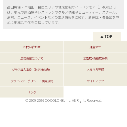
高田馬場・早稲田・目白エリアの地域情報サイト「ジモア（
JIMORE）」
は、地元の居酒屋やレストランのグルメ情報やビューティー、
スクール、
病院、ニュース、イベントなどの生活情報をご紹介。新宿区・
豊島区を中
心に地域活性化を目指しています。
お問い合わせ
運営会社
広告掲載について
加盟店･掲載店募集
ジモア導入事例（お客様の声）
メルマガ登録
プライバシーポリシー・利用規約
サイトマップ
リンク
© 2009-2026 COCOLONE, inc. All Rights Reserved.