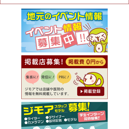
ュラル＆ハンドメイドショップ［マキマキ］）
[有効期限]2026年9月30日まで
【ジモア限定①】初回割引 特価 VIO脱毛11,000円
⇒8,800円（メンズ専門ワックス脱毛サロン Mickle
（ミックル））
[有効期限]2026年9月30日
【ジモア読者特典2】コース 3,500円→3,000円（料
理5品+2時間飲み放題）（創作イタリアン Pia Cu
ore（ピアクオーレ））
[有効期限]2026年9月30日
【ジモア読者特典1】料理全品20％OFF ※18時以
降（創作イタリアン Pia Cuore（ピアクオーレ））
[有効期限]2026年9月30日
【ジモア限定②】初回割引 特価 鼻毛脱毛 半額 2,2
00円⇒1,100円（メンズ専門ワックス脱毛サロン Mi
ckle（ミックル））
[有効期限]2026年9月30日
【ジモア限定特典①】まつ毛カール 3,850円→ 2,7
50円（Premiere（プルミエール））
[有効期限]2026年9月30日