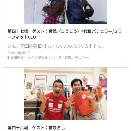
第四十七場 ゲスト：黄皓（こうこう）4代目バチェラー/ミラ
ーフィットCEO
ジモア宣伝隊長HEY！たくちゃんのババくる！？ も...
2022年4月1日
高田馬場,ヘイタク,早稲田,ババくる!?,黄皓,バチェラー,
第四十六場 ゲスト：猫ひろし