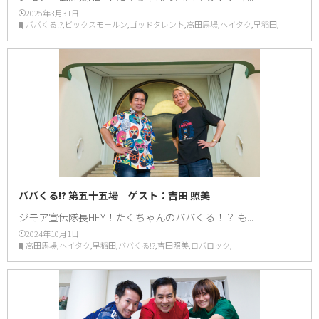
2025年3月31日
ババくる!?,ビックスモールン,ゴッドタレント,高田馬場,ヘイタク,早稲田,
ババくる!? 第五十五場 ゲスト：吉田 照美
ジモア宣伝隊長HEY！たくちゃんのババくる！？ も...
2024年10月1日
高田馬場,ヘイタク,早稲田,ババくる!?,吉田照美,ロバロック,