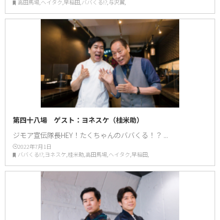
高田馬場,ヘイタク,早稲田,ババくる!?,与沢翼,
第四十八場 ゲスト：ヨネスケ（桂米助）
ジモア宣伝隊長HEY！たくちゃんのババくる！？ ...
2022年7月1日
ババくる!?,ヨネスケ,桂米助,高田馬場,ヘイタク,早稲田,