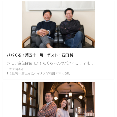
ババくる!? 第五十一場 ゲスト：石田 純一
ジモア宣伝隊長HEY！たくちゃんのババくる！？ も...
2023年4月1日
石田純一,高田馬場,ヘイタク,早稲田,ババくる!?,